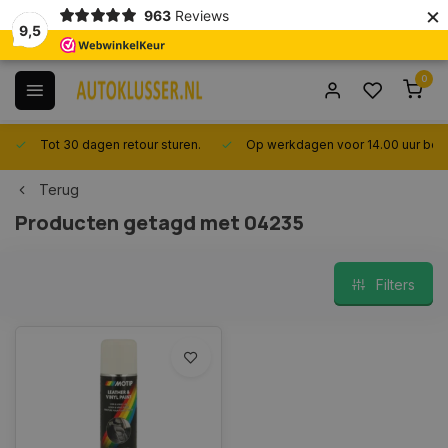
×
963
Reviews
9,5
0
Tot 30 dagen retour sturen.
Op werkdagen voor 14.00 uur best
Terug
Producten getagd met 04235
Filters