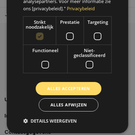
analysepartners. Voor meer informatie zie
ons [privacybeleid]."
Privacybeleid
Tot 30 dagen retour sturen.
Op werkdagen voor 14.00 uur bes
Strikt
Prestatie
Targeting
noodzakelijk
Klantenservice
Veelgestelde vragen
Functioneel
Niet-
06-39119169
geclassificeerd
info@autoklusser.nl
ALLES ACCEPTEREN
Usefull links
ALLES AFWIJZEN
Informatie
DETAILS WEERGEVEN
Contactgegevens