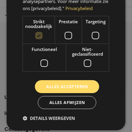
analysepartners. Voor meer informatie zie
ons [privacybeleid]."
Privacybeleid
Tot 30 dagen retour sturen.
Op werkdagen voor 14.00 uur bes
Strikt
Prestatie
Targeting
noodzakelijk
Klantenservice
Veelgestelde vragen
Functioneel
Niet-
06-39119169
geclassificeerd
info@autoklusser.nl
ALLES ACCEPTEREN
Usefull links
ALLES AFWIJZEN
Informatie
DETAILS WEERGEVEN
Contactgegevens