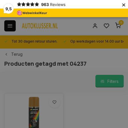
×
963
Reviews
9,5
0
Tot 30 dagen retour sturen.
Op werkdagen voor 14.00 uur best
Terug
Producten getagd met 04237
Filters