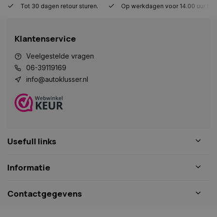
Tot 30 dagen retour sturen.
Op werkdagen voor 14.00 uur bes
Strikt noodzakelijk
Prestatie
Targeting
Functioneel
Niet-geclassificeerd
Klantenservice
Strikt noodzakelijke cookies maken de
kernfunctionaliteiten van de website mogelijk, zoals
gebruikersaanmelding en accountbeheer. De
Veelgestelde vragen
website kan niet goed worden gebruikt zonder de
06-39119169
strikt noodzakelijke cookies.
info@autoklusser.nl
Naam
Aanbieder
/
Domein
Vervaldat
COOKIELAW_STATS
www.autoklusser.nl
1 jaar
Usefull links
session_id
www.autoklusser.nl
29 minute
Informatie
53 seconde
Contactgegevens