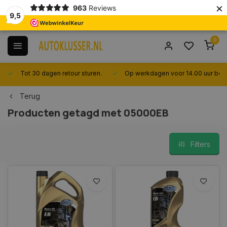
×
963
Reviews
9,5
0
Tot 30 dagen retour sturen.
Op werkdagen voor 14.00 uur best
Terug
Producten getagd met 05000EB
Filters