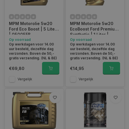
MPM Motorolie 5w20
MPM Motorolie 5w20
Ford Eco Boost | 5 Liter
EcoBoost Ford Premium
| 05005EB
Synthetic | 1 Liter |
Op voorraad
05001EB
Op voorraad
Op werkdagen voor 14.00
Op werkdagen voor 14.00
uur besteld, dezelfde dag
uur besteld, dezelfde dag
verzonden. Boven de 50,-
verzonden. Boven de 50,-
gratis verzending. (NL & BE)
gratis verzending. (NL & BE)
€69,80
€14,95
Vergelijk
Vergelijk