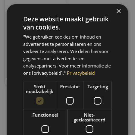
×
Deze website maakt gebruik
MPM Motorolie 5w30
Premium Synthetisch
van cookies.
Mazda / Jaguar | 60
Liter | 05060EF
Op voorraad
"We gebruiken cookies om inhoud en
Op voorraad verzending
advertenties te personaliseren en ons
binnen 3 a 4 werkdagen.
Boven de 50,- gratis
verkeer te analyseren. We delen hiervoor
verzending. (NL & BE)
gegevens met advertentie- en
analysepartners. Voor meer informatie zie
€560,55
ons [privacybeleid]."
Privacybeleid
Vergelijk
Strikt
Prestatie
Targeting
noodzakelijk
1
Functioneel
Niet-
geclassificeerd