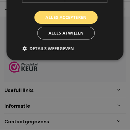
Tot 30 dagen retour sturen.
Op werkdagen voor 14.00 uur bes
ALLES ACCEPTEREN
Klantenservice
ALLES AFWIJZEN
Veelgestelde vragen
06-39119169
DETAILS WEERGEVEN
info@autoklusser.nl
Strikt noodzakelijk
Prestatie
Targeting
Functioneel
Niet-geclassificeerd
Usefull links
Strikt noodzakelijke cookies maken de
kernfunctionaliteiten van de website mogelijk, zoals
gebruikersaanmelding en accountbeheer. De
Informatie
website kan niet goed worden gebruikt zonder de
strikt noodzakelijke cookies.
Naam
Aanbieder
/
Domein
Vervaldat
Contactgegevens
COOKIELAW_STATS
www.autoklusser.nl
1 jaar