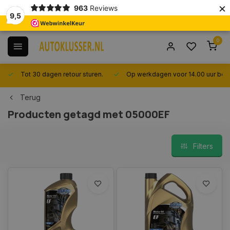
×
963
Reviews
9,5
0
Tot 30 dagen retour sturen.
Op werkdagen voor 14.00 uur best
Terug
Producten getagd met 05000EF
Filters