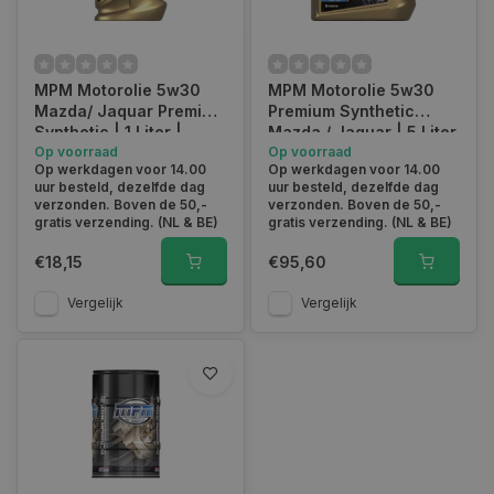
MPM Motorolie 5w30
MPM Motorolie 5w30
Mazda/ Jaquar Premium
Premium Synthetic
Synthetic | 1 Liter |
Mazda / Jaguar | 5 Liter
05001EF
Op voorraad
| 05005EF
Op voorraad
Op werkdagen voor 14.00
Op werkdagen voor 14.00
uur besteld, dezelfde dag
uur besteld, dezelfde dag
verzonden. Boven de 50,-
verzonden. Boven de 50,-
gratis verzending. (NL & BE)
gratis verzending. (NL & BE)
€18,15
€95,60
Vergelijk
Vergelijk