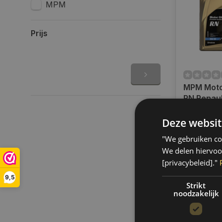
MPM
Prijs
MPM Moto
RN Renaul
Premium Synthetic | 5
Op voorra
Liter | 0
Deze websit
Op werkdag
uur bestel
"We gebruiken coo
verzonden.
We delen hiervoo
gratis verz
[privacybeleid]."
BE)
9,5
€93,15
Strikt
noodzakelijk
Vergelij