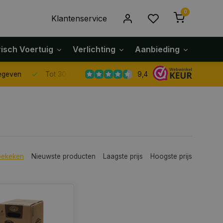
0
Klantenservice
risch Voertuig
Verlichting
Aanbieding
Klach
9,4
Tot 30 dagen retour sturen.
bekeken
Nieuwste producten
Laagste prijs
Hoogste prijs