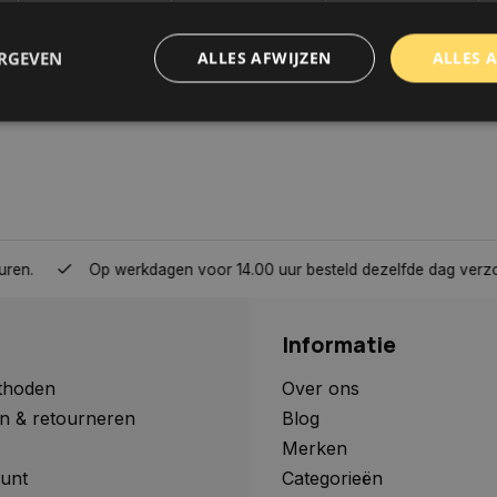
ERGEVEN
ALLES AFWIJZEN
ALLES 
trikt noodzakelijk
Prestatie
Targeting
Functioneel
Niet-geclassificee
 cookies maken de kernfunctionaliteiten van de website mogelijk, zoals gebruikersaanm
bsite kan niet goed worden gebruikt zonder de strikt noodzakelijke cookies.
Aanbieder
/
Domein
Vervaldatum
Omschrijving
Op werkdagen voor 14.00 uur besteld dezelfde dag verzonden, 
www.autoklusser.nl
1 jaar
Dit cookie wordt gebruikt om de
gebruiker voor het gebruik van c
te onthouden.
Informatie
www.autoklusser.nl
29 minuten
Dit cookie wordt gebruikt om een 
53 seconden
op te slaan voor uw huidige sessi
sessie ID wordt gebruikt om een v
thoden
Over ons
consistente gebruikerservaring t
n & retourneren
Blog
te zorgen dat pagina wijzigingen o
worden onthouden van pagina naa
Merken
geen persoonlijke gegevens op.
unt
Categorieën
29 minuten
Deze cookie wordt gebruikt om on
Cloudflare Inc.
Google Privacy Policy
57 seconden
maken tussen mensen en bots. Dit
.webshopapp.com