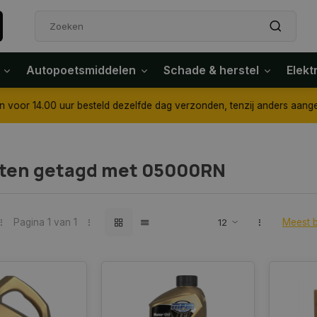
Autopoetsmiddelen
Schade & herstel
Elekt
4.00 uur besteld dezelfde dag verzonden, tenzij anders aangegeven
ten getagd met 05000RN
Pagina 1 van 1
Meest 