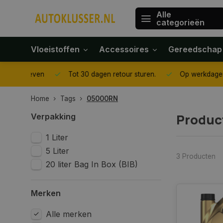
Alle
categorieën
Vloeistoffen
Accessoires
Gereedschap
gegeven
Tot 30 dagen retour sturen.
Op werkdagen voor 1
Home
Tags
05000RN
Produc
Verpakking
1 Liter
5 Liter
3 Producten
20 liter Bag In Box (BIB)
Merken
Alle merken