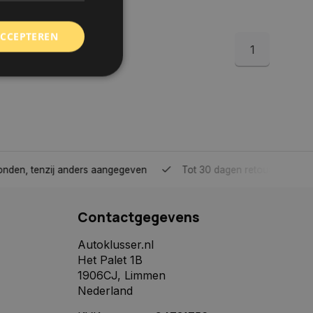
ACCEPTEREN
1
rd
elding en
tenzij anders aangegeven
Tot 30 dagen retour sturen.
 toestemming van de
ookies op de website
Contactgegevens
identificatiecode
e op de website. De
eilige en
Autoklusser.nl
e behouden, ervoor
Het Palet 1B
f item selecties
r pagina. Het slaat
1906CJ, Limmen
Nederland
derscheid te
 is gunstig voor de