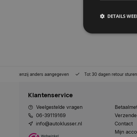
DETAILS WE
S
Strikt noodzakelijke
accountbeheer. De we
Naam
nden, tenzij anders aangegeven
Tot 30 dagen retour sturen.
COOKIELAW_STATS
Klantenservice
session_id
Veelgestelde vragen
Betaalme
06-39119169
Verzende
info@autoklusser.nl
Contact
Mijn acco
__cf_bm