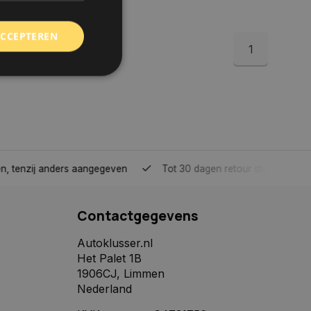
ACCEPTEREN
1
rd
elding en
tenzij anders aangegeven
Tot 30 dagen retour sturen.
 toestemming van de
ookies op de website
Contactgegevens
identificatiecode
e op de website. De
eilige en
Autoklusser.nl
e behouden, ervoor
Het Palet 1B
f item selecties
r pagina. Het slaat
1906CJ, Limmen
Nederland
derscheid te
 is gunstig voor de