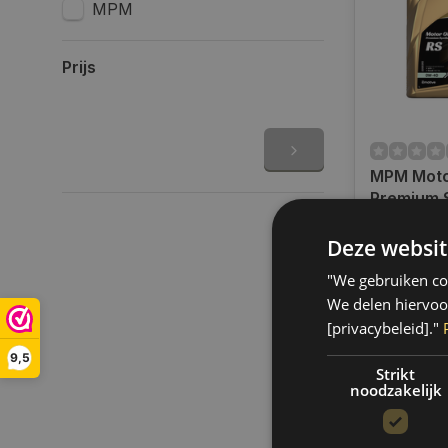
MPM
Prijs
MPM Moto
Premium S
Renault Sp
Op voorra
Liter l 0
Deze websit
Op werkdag
uur bestel
"We gebruiken coo
verzonden.
We delen hiervoo
gratis verz
[privacybeleid]."
BE)
9,5
€114,60
Strikt
noodzakelijk
Vergelij