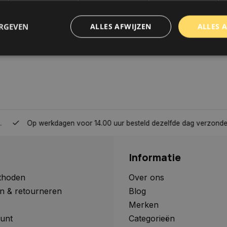
ERGEVEN
ALLES AFWIJZEN
ALLES 
trikt noodzakelijk
Prestatie
Targeting
Functioneel
Niet-geclassificee
 cookies maken de kernfunctionaliteiten van de website mogelijk, zoals gebruikersaanm
bsite kan niet goed worden gebruikt zonder de strikt noodzakelijke cookies.
Aanbieder
/
Domein
Vervaldatum
Omschrijving
Op werkdagen voor 14.00 uur besteld dezelfde dag verzonden, 
www.autoklusser.nl
1 jaar
Dit cookie wordt gebruikt om de
gebruiker voor het gebruik van c
te onthouden.
Informatie
www.autoklusser.nl
29 minuten
Dit cookie wordt gebruikt om een 
53 seconden
op te slaan voor uw huidige sessi
sessie ID wordt gebruikt om een v
thoden
Over ons
consistente gebruikerservaring t
n & retourneren
Blog
te zorgen dat pagina wijzigingen o
worden onthouden van pagina naa
Merken
geen persoonlijke gegevens op.
unt
Categorieën
29 minuten
Deze cookie wordt gebruikt om on
Cloudflare Inc.
Google Privacy Policy
57 seconden
maken tussen mensen en bots. Dit
.webshopapp.com