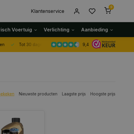
0
Klantenservice
risch Voertuig
Verlichting
Aanbieding
Klach
9,4
Tot 30 dagen retour sturen.
bekeken
Nieuwste producten
Laagste prijs
Hoogste prijs