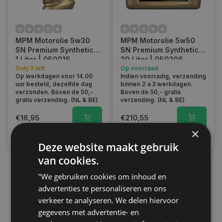
MPM Motorolie 5w30
MPM Motorolie 5w50
SN Premium Synthetic |
SN Premium Synthetic |
1 Liter | 05001S
20 Liter | 05020S
Only 3 left
Op voorraad
Op werkdagen voor 14.00
Indien voorradig, verzending
uur besteld, dezelfde dag
binnen 2 a 3 werkdagen.
verzonden. Boven de 50,-
Boven de 50,- gratis
gratis verzending. (NL & BE)
verzending. (NL & BE)
€16,95
€210,55
×
Vergelijk
Vergelijk
Deze website maakt gebruik
van cookies.
"We gebruiken cookies om inhoud en
1
advertenties te personaliseren en ons
verkeer te analyseren. We delen hiervoor
gegevens met advertentie- en