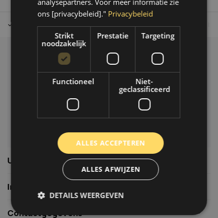
analysepartners. Voor meer informatie zie
ons [privacybeleid]."
Privacybeleid
Tot 30 dagen retour sturen.
Op werkdagen voor 14.00 uur bes
Strikt
Prestatie
Targeting
noodzakelijk
Klantenservice
Veelgestelde vragen
Functioneel
Niet-
06-39119169
geclassificeerd
info@autoklusser.nl
ALLES ACCEPTEREN
Usefull links
ALLES AFWIJZEN
Informatie
DETAILS WEERGEVEN
Contactgegevens