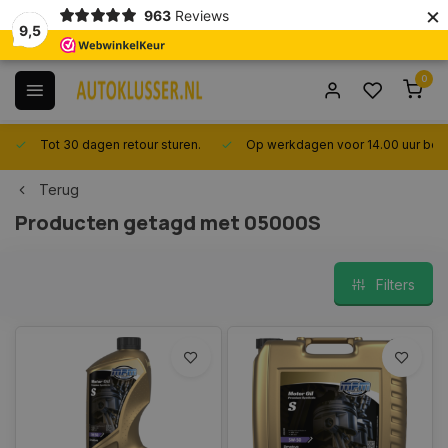
×
963
Reviews
9,5
0
Tot 30 dagen retour sturen.
Op werkdagen voor 14.00 uur best
Terug
Producten getagd met 05000S
Filters