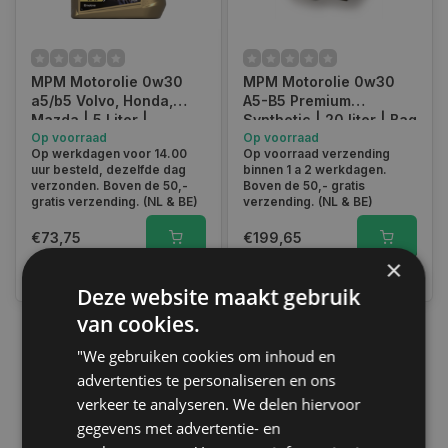
MPM Motorolie 0w30
MPM Motorolie 0w30
a5/b5 Volvo, Honda,
A5-B5 Premium
Mazda | 5 Liter |
Synthetic | 20 liter | Bag
05005V
Op voorraad
In Box | 05020V
Op voorraad
Op werkdagen voor 14.00
Op voorraad verzending
uur besteld, dezelfde dag
binnen 1 a 2 werkdagen.
verzonden. Boven de 50,-
Boven de 50,- gratis
gratis verzending. (NL & BE)
verzending. (NL & BE)
€73,75
€199,65
×
Vergelijk
Vergelijk
Deze website maakt gebruik
van cookies.
"We gebruiken cookies om inhoud en
1
advertenties te personaliseren en ons
verkeer te analyseren. We delen hiervoor
gegevens met advertentie- en