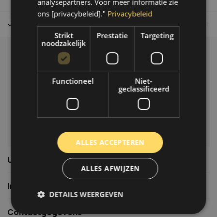
analysepartners. Voor meer informatie zie
ons [privacybeleid]."
Privacybeleid
Tot 30 dagen retour sturen.
Op werkdagen voor 14.00 uur bes
Strikt
Prestatie
Targeting
noodzakelijk
Klantenservice
Veelgestelde vragen
Functioneel
Niet-
06-39119169
geclassificeerd
info@autoklusser.nl
ALLES ACCEPTEREN
Usefull links
ALLES AFWIJZEN
Informatie
DETAILS WEERGEVEN
Contactgegevens