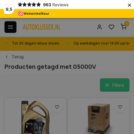
×
963
Reviews
9,5
0
Tot 30 dagen retour sturen.
Op werkdagen voor 14.00 uur best
Terug
Producten getagd met 05000V
Filters