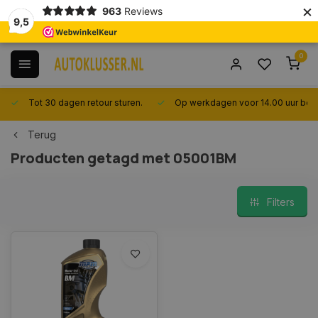
×
963
Reviews
9,5
0
Tot 30 dagen retour sturen.
Op werkdagen voor 14.00 uur best
Terug
Producten getagd met 05001BM
Filters