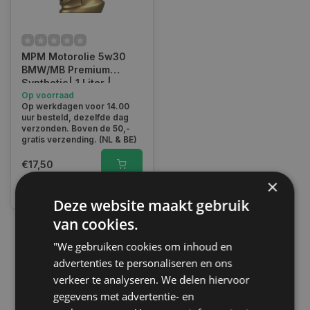
MPM Motorolie 5w30
BMW/MB Premium
Synthetic| 1 Liter |
05001BM
Op voorraad
Op werkdagen voor 14.00
uur besteld, dezelfde dag
verzonden. Boven de 50,-
gratis verzending. (NL & BE)
€17,50
×
Vergelijk
Deze website maakt gebruik
van cookies.
"We gebruiken cookies om inhoud en
1
advertenties te personaliseren en ons
verkeer te analyseren. We delen hiervoor
gegevens met advertentie- en