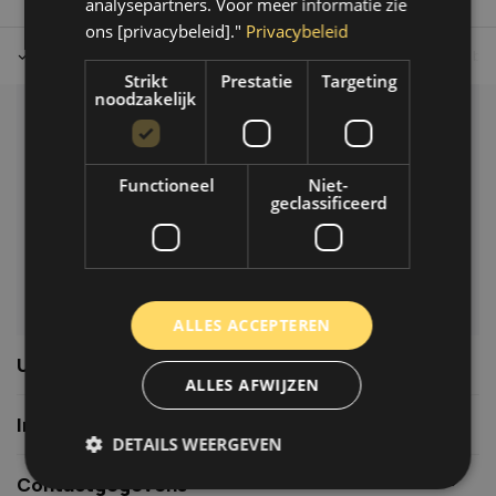
analysepartners. Voor meer informatie zie
ons [privacybeleid]."
Privacybeleid
Tot 30 dagen retour sturen.
Op werkdagen voor 14.00 uur bes
Strikt
Prestatie
Targeting
noodzakelijk
Klantenservice
Veelgestelde vragen
Functioneel
Niet-
06-39119169
geclassificeerd
info@autoklusser.nl
ALLES ACCEPTEREN
Usefull links
ALLES AFWIJZEN
Informatie
DETAILS WEERGEVEN
Contactgegevens