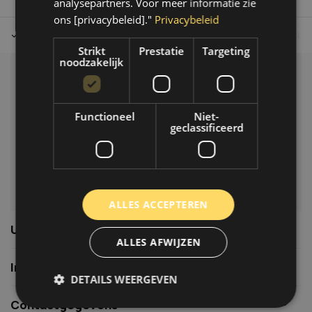
analysepartners. Voor meer informatie zie
ons [privacybeleid]."
Privacybeleid
Tot 30 dagen retour sturen.
Op werkdagen voor 14.00 uur bes
Strikt
Prestatie
Targeting
noodzakelijk
Klantenservice
Veelgestelde vragen
Functioneel
Niet-
06-39119169
geclassificeerd
info@autoklusser.nl
ALLES ACCEPTEREN
Usefull links
ALLES AFWIJZEN
Informatie
DETAILS WEERGEVEN
Contactgegevens