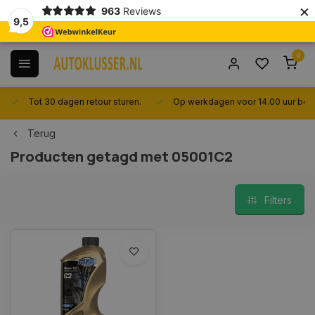
×
963
Reviews
9,5
0
Tot 30 dagen retour sturen.
Op werkdagen voor 14.00 uur best
Terug
Producten getagd met 05001C2
Filters