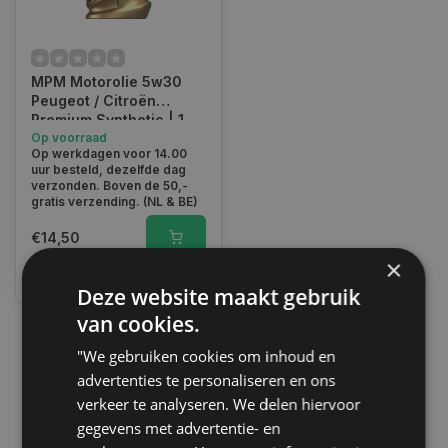
MPM Motorolie 5w30
Peugeot / Citroën
Premium Synthetic | 1
Liter | 05001C2
Op voorraad
Op werkdagen voor 14.00
uur besteld, dezelfde dag
verzonden. Boven de 50,-
gratis verzending. (NL & BE)
€14,50
×
Vergelijk
Deze website maakt gebruik
van cookies.
"We gebruiken cookies om inhoud en
1
advertenties te personaliseren en ons
verkeer te analyseren. We delen hiervoor
gegevens met advertentie- en