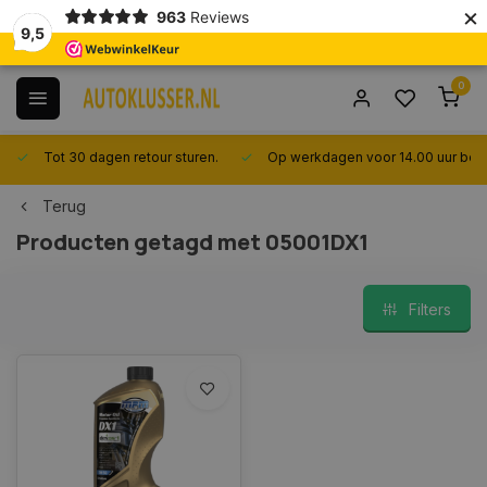
×
963
Reviews
9,5
0
Tot 30 dagen retour sturen.
Op werkdagen voor 14.00 uur best
Terug
Producten getagd met 05001DX1
Filters