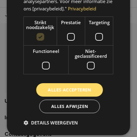
analysepartners. Voor meer informatie zie
ons [privacybeleid]."
Privacybeleid
Tot 30 dagen retour sturen.
Op werkdagen voor 14.00 uur bes
Strikt
Prestatie
Targeting
noodzakelijk
Klantenservice
Veelgestelde vragen
Functioneel
Niet-
06-39119169
geclassificeerd
info@autoklusser.nl
ALLES ACCEPTEREN
Usefull links
ALLES AFWIJZEN
Informatie
DETAILS WEERGEVEN
Contactgegevens