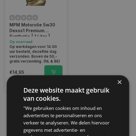
MPM Motorolie 5w30
Dexos1 Premium
Synthetic | 1 Liter |
05001DX1
Op voorraad
Op werkdagen voor 14.00
uur besteld, dezelfde dag
verzonden. Boven de 50,-
gratis verzending. (NL & BE)
€14,95
×
Vergelijk
Deze website maakt gebruik
van cookies.
"We gebruiken cookies om inhoud en
1
advertenties te personaliseren en ons
verkeer te analyseren. We delen hiervoor
gegevens met advertentie- en