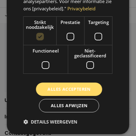
analysepartners. Voor meer informatie zie
ons [privacybeleid]."
Privacybeleid
Tot 30 dagen retour sturen.
Op werkdagen voor 14.00 uur bes
Strikt
Prestatie
Targeting
noodzakelijk
Klantenservice
Veelgestelde vragen
Functioneel
Niet-
06-39119169
geclassificeerd
info@autoklusser.nl
ALLES ACCEPTEREN
Usefull links
ALLES AFWIJZEN
Informatie
DETAILS WEERGEVEN
Contactgegevens