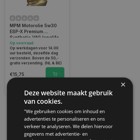
MPM Motorolie 5w30
ESP-X Premium
Synthetic VAG longlife
504.00/507.00 | 1 Liter |
Op voorraad
Op werkdagen voor 14.00
05001ESP-X
uur besteld, dezelfde dag
verzonden. Boven de 50,-
gratis verzending. (NL & BE)
€15,75
×
Vergelijk
Deze website maakt gebruik
van cookies.
"We gebruiken cookies om inhoud en
1
advertenties te personaliseren en ons
verkeer te analyseren. We delen hiervoor
gegevens met advertentie- en