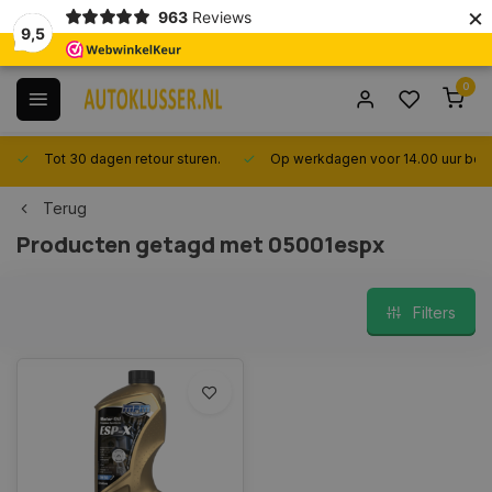
×
963
Reviews
9,5
0
Tot 30 dagen retour sturen.
Op werkdagen voor 14.00 uur best
Terug
Producten getagd met 05001espx
Filters