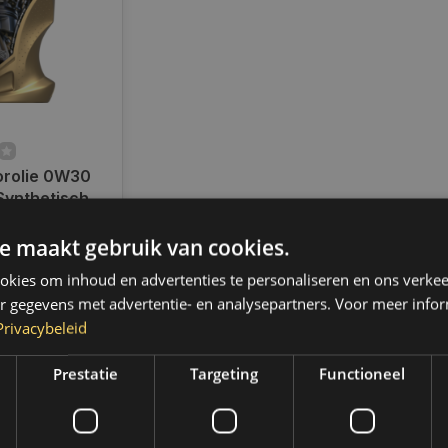
rolie 0W30
Synthetisch
er | 05000HS
ad
e maakt gebruik van cookies.
en voor 14.00
d, dezelfde dag
kies om inhoud en advertenties te personaliseren en ons verkee
 Boven de 50,-
r gegevens met advertentie- en analysepartners. Voor meer infor
ending. (NL &
Privacybeleid
Prestatie
Targeting
Functioneel
k