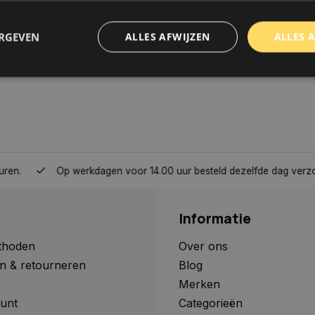
ERGEVEN
ALLES AFWIJZEN
ALLES 
trikt noodzakelijk
Prestatie
Targeting
Functioneel
Niet-geclassificee
 cookies maken de kernfunctionaliteiten van de website mogelijk, zoals gebruikersaanm
bsite kan niet goed worden gebruikt zonder de strikt noodzakelijke cookies.
Aanbieder
/
Domein
Vervaldatum
Omschrijving
Op werkdagen voor 14.00 uur besteld dezelfde dag verzonden, 
www.autoklusser.nl
1 jaar
Dit cookie wordt gebruikt om de
gebruiker voor het gebruik van c
te onthouden.
Informatie
www.autoklusser.nl
29 minuten
Dit cookie wordt gebruikt om een 
53 seconden
op te slaan voor uw huidige sessi
sessie ID wordt gebruikt om een v
thoden
Over ons
consistente gebruikerservaring t
n & retourneren
Blog
te zorgen dat pagina wijzigingen o
worden onthouden van pagina naa
Merken
geen persoonlijke gegevens op.
unt
Categorieën
29 minuten
Deze cookie wordt gebruikt om on
Cloudflare Inc.
Google Privacy Policy
57 seconden
maken tussen mensen en bots. Dit
.webshopapp.com