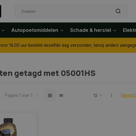
Autopoetsmiddelen
Schade & herstel
Elekt
4.00 uur besteld dezelfde dag verzonden, tenzij anders aangegeven
ten getagd met 05001HS
Pagina 1 van 1
Meest 