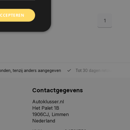
ACCEPTEREN
1
rd
elding en
tenzij anders aangegeven
Tot 30 dagen retour sturen.
 toestemming van de
ookies op de website
Contactgegevens
identificatiecode
e op de website. De
eilige en
Autoklusser.nl
e behouden, ervoor
Het Palet 1B
f item selecties
r pagina. Het slaat
1906CJ, Limmen
Nederland
derscheid te
 is gunstig voor de