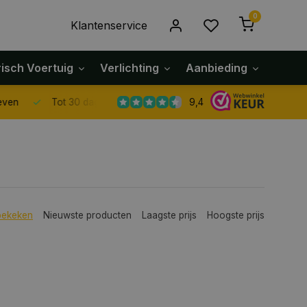
0
Klantenservice
risch Voertuig
Verlichting
Aanbieding
Klach
9,4
Tot 30 dagen retour sturen.
bekeken
Nieuwste producten
Laagste prijs
Hoogste prijs