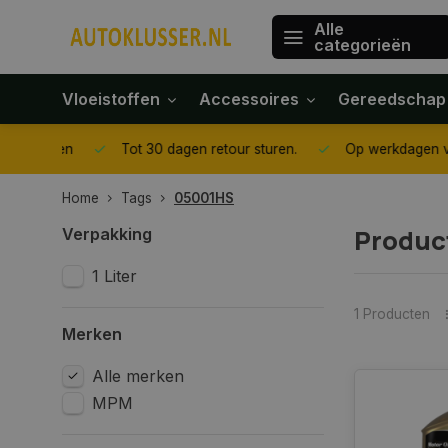
Alle
categorieën
Vloeistoffen
Accessoires
Gereedschap
gegeven
Tot 30 dagen retour sturen.
Op werkdagen voor 1
Home
Tags
05001HS
Produc
Verpakking
1 Liter
1 Producten
Merken
Alle merken
MPM