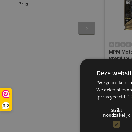
Prijs
MPM Moto
Premium 
HS | 1 lit
Op voorra
Deze websit
Op werkdag
uur bestel
"We gebruiken coo
verzonden.
We delen hiervoo
gratis verz
[privacybeleid]."
BE)
9,5
€16,45
Strikt
noodzakelijk
Vergelij