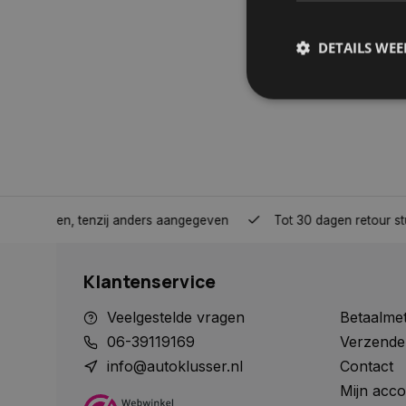
DETAILS WE
S
Strikt noodzakelijke
accountbeheer. De we
Naam
nden, tenzij anders aangegeven
Tot 30 dagen retour sturen.
COOKIELAW_STATS
Klantenservice
session_id
Veelgestelde vragen
Betaalme
06-39119169
Verzende
info@autoklusser.nl
Contact
Mijn acco
__cf_bm