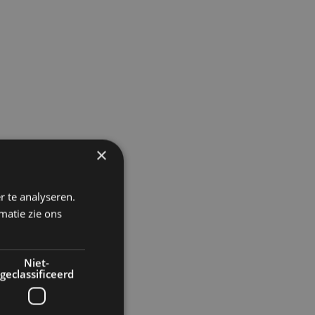
×
r te analyseren.
matie zie ons
Niet-
geclassificeerd