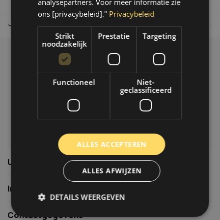
analysepartners. Voor meer informatie zie
ons [privacybeleid]."
Privacybeleid
Tot 30 dagen retour sturen.
Op werkdagen voor 14.00 uur bes
Strikt
Prestatie
Targeting
noodzakelijk
Klantenservice
Veelgestelde vragen
Functioneel
Niet-
06-39119169
geclassificeerd
info@autoklusser.nl
ALLES ACCEPTEREN
Usefull links
ALLES AFWIJZEN
Informatie
DETAILS WEERGEVEN
Contactgegevens