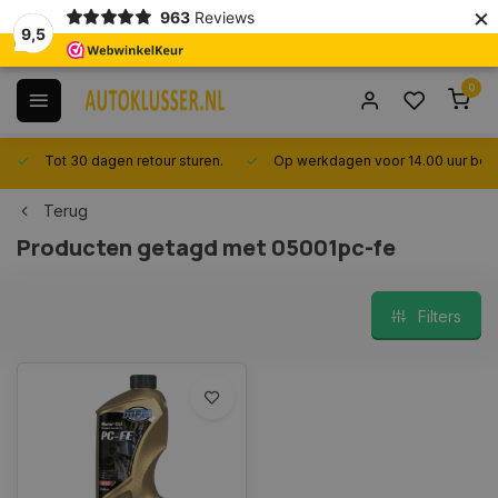
×
963
Reviews
9,5
0
Tot 30 dagen retour sturen.
Op werkdagen voor 14.00 uur best
Terug
Producten getagd met 05001pc-fe
Filters