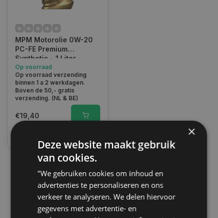
MPM Motorolie 0W-20
PC-FE Premium
Synthetic - 1 Liter -
05001PC-FE
Op voorraad
Op voorraad verzending
binnen 1 a 2 werkdagen.
Boven de 50,- gratis
verzending. (NL & BE)
€19,40
×
Vergelijk
Deze website maakt gebruik
van cookies.
"We gebruiken cookies om inhoud en
1
advertenties te personaliseren en ons
verkeer te analyseren. We delen hiervoor
gegevens met advertentie- en