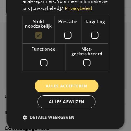
analysepartners. Voor meer informatie zie
ons [privacybeleid]."
Privacybeleid
Tot 30 dagen retour sturen.
Op werkdagen voor 14.00 uur bes
Strikt
Prestatie
Targeting
noodzakelijk
Klantenservice
Veelgestelde vragen
Functioneel
Niet-
06-39119169
geclassificeerd
info@autoklusser.nl
ALLES ACCEPTEREN
Usefull links
ALLES AFWIJZEN
Informatie
DETAILS WEERGEVEN
Contactgegevens