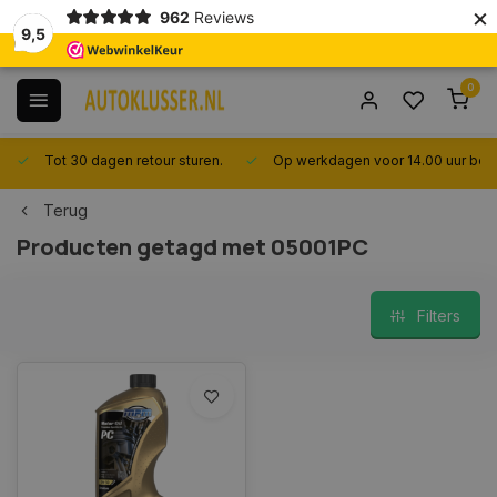
×
962
Reviews
9,5
0
Tot 30 dagen retour sturen.
Op werkdagen voor 14.00 uur best
Terug
Producten getagd met 05001PC
Filters