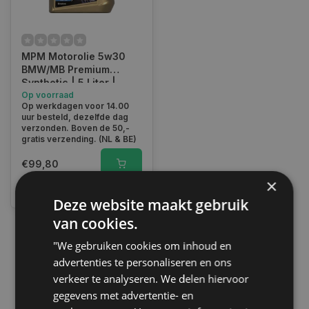
MPM Motorolie 5w30
BMW/MB Premium
Synthetic | 5 Liter |
05005BM
Op voorraad
Op werkdagen voor 14.00
uur besteld, dezelfde dag
verzonden. Boven de 50,-
gratis verzending. (NL & BE)
€99,80
×
Vergelijk
Deze website maakt gebruik
van cookies.
"We gebruiken cookies om inhoud en
1
advertenties te personaliseren en ons
verkeer te analyseren. We delen hiervoor
gegevens met advertentie- en