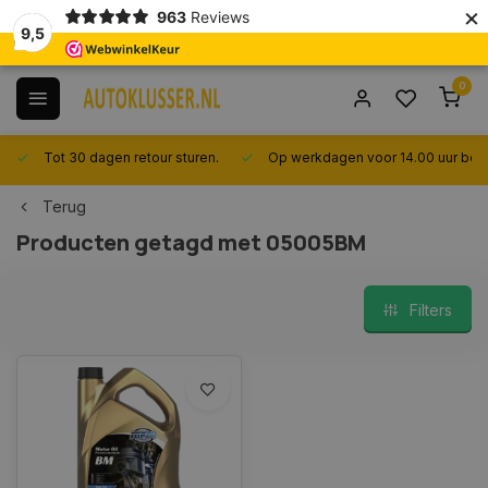
×
963
Reviews
9,5
0
Tot 30 dagen retour sturen.
Op werkdagen voor 14.00 uur best
Terug
Producten getagd met 05005BM
Filters