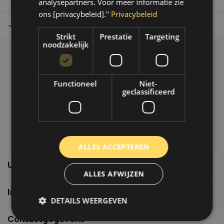
analysepartners. Voor meer informatie zie
ons [privacybeleid]."
Privacybeleid
Tot 30 dagen retour sturen.
Op werkdagen voor 14.00 uur bes
Strikt
Prestatie
Targeting
noodzakelijk
Klantenservice
Veelgestelde vragen
Functioneel
Niet-
06-39119169
geclassificeerd
info@autoklusser.nl
ALLES ACCEPTEREN
Usefull links
ALLES AFWIJZEN
Informatie
DETAILS WEERGEVEN
Contactgegevens