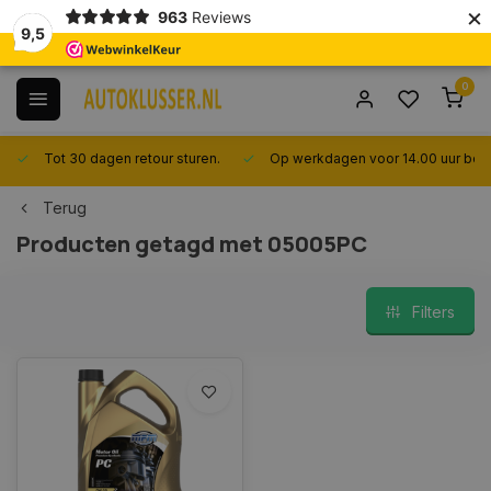
×
963
Reviews
9,5
0
Tot 30 dagen retour sturen.
Op werkdagen voor 14.00 uur best
Terug
Producten getagd met 05005PC
Filters