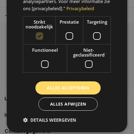
analysepartners. Voor meer informatie zie
ons [privacybeleid]."
Privacybeleid
Tot 30 dagen retour sturen.
Op werkdagen voor 14.00 uur bes
Strikt
Prestatie
Targeting
noodzakelijk
Klantenservice
Veelgestelde vragen
Functioneel
Niet-
06-39119169
geclassificeerd
info@autoklusser.nl
ALLES ACCEPTEREN
Usefull links
ALLES AFWIJZEN
Informatie
DETAILS WEERGEVEN
Contactgegevens