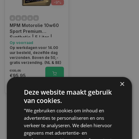
-9%
MPM Motorolie 10w60
Sport Premium
Synthetic | 5 Liter |
05005R
Op voorraad
Op werkdagen voor 14.00
uur besteld, dezelfde dag
verzonden. Boven de 50,-
gratis verzending. (NL & BE)
€105,95
€95,95
×
Vergelijk
Deze website maakt gebruik
van cookies.
"We gebruiken cookies om inhoud en
1
advertenties te personaliseren en ons
verkeer te analyseren. We delen hiervoor
gegevens met advertentie- en