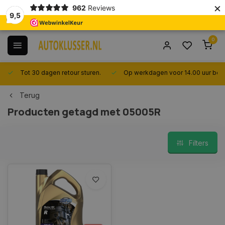
×
962
Reviews
9,5
0
Tot 30 dagen retour sturen.
Op werkdagen voor 14.00 uur best
Terug
Producten getagd met 05005R
Filters