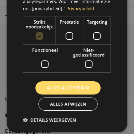
analysepartners. Voor meer informatie zie
ons [privacybeleid]."
Privacybeleid
Tot 30 dagen retour sturen.
Op werkdagen voor 14.00 uur bes
Strikt
Prestatie
Targeting
noodzakelijk
Klantenservice
Veelgestelde vragen
Functioneel
Niet-
06-39119169
geclassificeerd
info@autoklusser.nl
ALLES ACCEPTEREN
Usefull links
ALLES AFWIJZEN
Informatie
DETAILS WEERGEVEN
Contactgegevens