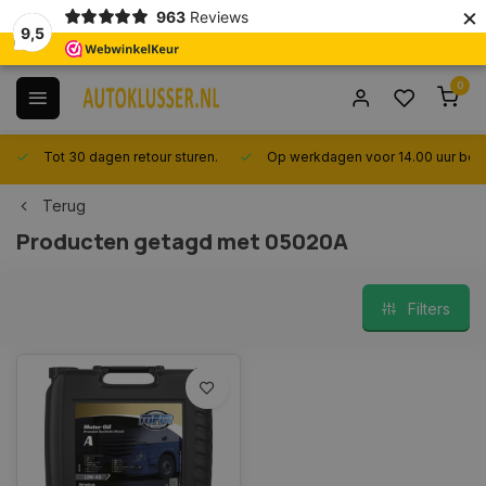
×
963
Reviews
9,5
0
Tot 30 dagen retour sturen.
Op werkdagen voor 14.00 uur best
Terug
Producten getagd met 05020A
Filters