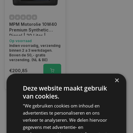
MPM Motorolie 10W40
Premium Synthetic
Diesel | 20 Liter |
05020A
Op voorraad
Indien voorradig, verzending
binnen 2 a 3 werkdagen.
Boven de 50,- gratis
verzending. (NL & BE)
€200,85
×
Vergelijk
Deze website maakt gebruik
van cookies.
"We gebruiken cookies om inhoud en
1
advertenties te personaliseren en ons
verkeer te analyseren. We delen hiervoor
gegevens met advertentie- en