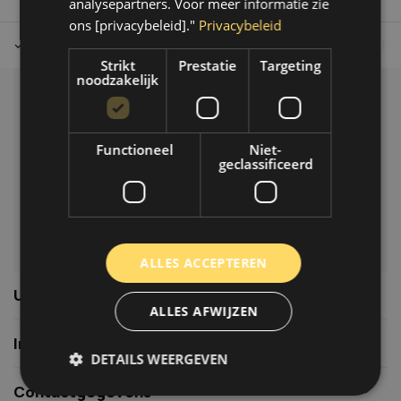
analysepartners. Voor meer informatie zie
ons [privacybeleid]."
Privacybeleid
Tot 30 dagen retour sturen.
Op werkdagen voor 14.00 uur bes
Strikt
Prestatie
Targeting
noodzakelijk
Klantenservice
Veelgestelde vragen
Functioneel
Niet-
06-39119169
geclassificeerd
info@autoklusser.nl
ALLES ACCEPTEREN
Usefull links
ALLES AFWIJZEN
Informatie
DETAILS WEERGEVEN
Contactgegevens