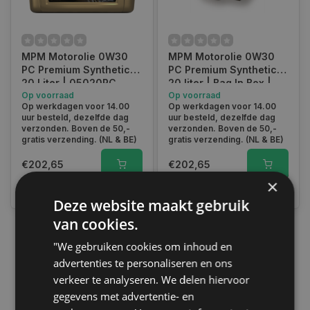
MPM Motorolie 0W30
MPM Motorolie 0W30
PC Premium Synthetic |
PC Premium Synthetic |
20 Liter | 05020PC
20 liter | Bag In Box |
Op voorraad
05020PC
Op voorraad
Op werkdagen voor 14.00
Op werkdagen voor 14.00
uur besteld, dezelfde dag
uur besteld, dezelfde dag
verzonden. Boven de 50,-
verzonden. Boven de 50,-
gratis verzending. (NL & BE)
gratis verzending. (NL & BE)
€202,65
€202,65
×
Vergelijk
Vergelijk
Deze website maakt gebruik
van cookies.
"We gebruiken cookies om inhoud en
1
advertenties te personaliseren en ons
verkeer te analyseren. We delen hiervoor
gegevens met advertentie- en