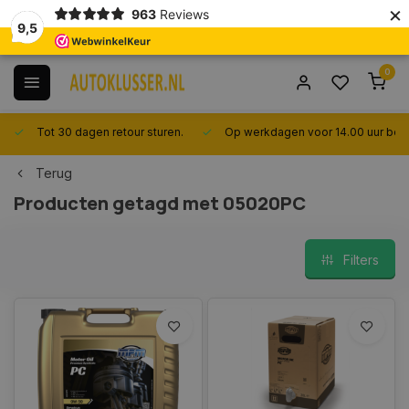
×
963
Reviews
9,5
0
Tot 30 dagen retour sturen.
Op werkdagen voor 14.00 uur best
Terug
Producten getagd met 05020PC
Filters