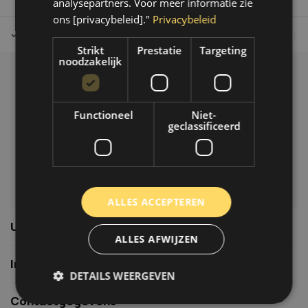
analysepartners. Voor meer informatie zie
ons [privacybeleid]."
Privacybeleid
Tot 30 dagen retour sturen.
Op werkdagen voor 14.00 uur bes
Strikt
Prestatie
Targeting
noodzakelijk
Klantenservice
Veelgestelde vragen
Functioneel
Niet-
06-39119169
geclassificeerd
info@autoklusser.nl
ALLES ACCEPTEREN
Usefull links
ALLES AFWIJZEN
Informatie
DETAILS WEERGEVEN
Contactgegevens