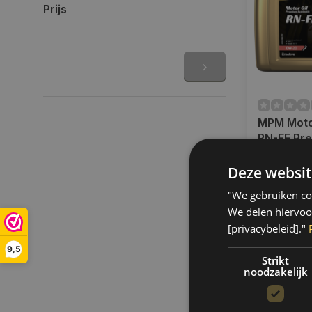
Prijs
MPM Moto
RN-FE Pr
Synthetic I
Op voorra
05020RN
Deze websit
Indien voor
verzending
"We gebruiken coo
werkdagen.
We delen hiervoo
gratis verz
[privacybeleid]."
BE)
9,5
€215,40
Strikt
noodzakelijk
Vergelij