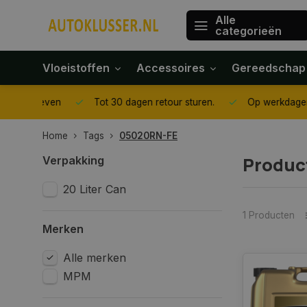
Alle
categorieën
Vloeistoffen
Accessoires
Gereedschap
gegeven
Tot 30 dagen retour sturen.
Op werkdagen voor 1
Home
Tags
05020RN-FE
Produc
Verpakking
20 Liter Can
1 Producten
Merken
Alle merken
MPM