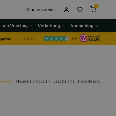
0
Klantenservice
risch Voertuig
Verlichting
Aanbieding
Klach
9,4
Tot 30 dagen retour sturen.
bekeken
Nieuwste producten
Laagste prijs
Hoogste prijs