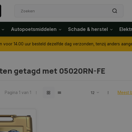
Autopoetsmiddelen
Schade & herstel
Elekt
4.00 uur besteld dezelfde dag verzonden, tenzij anders aangegeven
ten getagd met 05020RN-FE
Pagina 1 van 1
Meest 