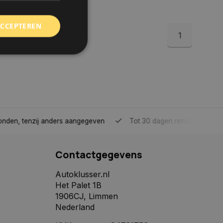
ACCEPTEREN
1
rd
elding en
tenzij anders aangegeven
Tot 30 dagen retour sturen.
 toestemming van de
ookies op de website
Contactgegevens
identificatiecode
e op de website. De
eilige en
Autoklusser.nl
e behouden, ervoor
Het Palet 1B
f item selecties
r pagina. Het slaat
1906CJ, Limmen
Nederland
derscheid te
 is gunstig voor de