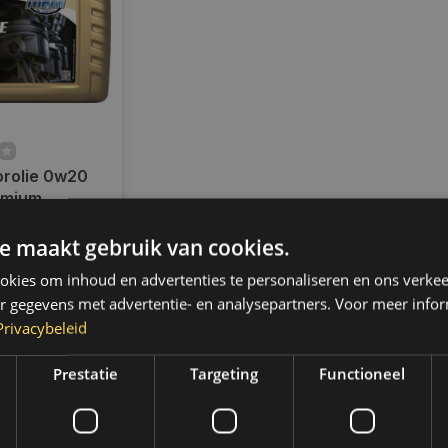
rolie 0w20
emium
 20 liter I
ad
-FE
e maakt gebruik van cookies.
radig,
 binnen 2 a 3
kies om inhoud en advertenties te personaliseren en ons verkee
 Boven de 50,-
r gegevens met advertentie- en analysepartners. Voor meer infor
ending. (NL &
Privacybeleid
Prestatie
Targeting
Functioneel
k