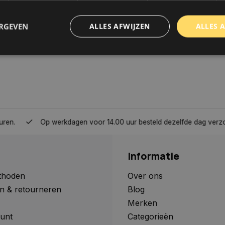
ERGEVEN
ALLES AFWIJZEN
ALLES 
trikt noodzakelijk
Prestatie
Targeting
Functioneel
Niet-geclassificee
 cookies maken de kernfunctionaliteiten van de website mogelijk, zoals gebruikersaanm
bsite kan niet goed worden gebruikt zonder de strikt noodzakelijke cookies.
Aanbieder
/
Domein
Vervaldatum
Omschrijving
Op werkdagen voor 14.00 uur besteld dezelfde dag verzonden, 
www.autoklusser.nl
1 jaar
Dit cookie wordt gebruikt om de
gebruiker voor het gebruik van c
te onthouden.
Informatie
www.autoklusser.nl
29 minuten
Dit cookie wordt gebruikt om een 
53 seconden
op te slaan voor uw huidige sessi
sessie ID wordt gebruikt om een v
thoden
Over ons
consistente gebruikerservaring t
n & retourneren
Blog
te zorgen dat pagina wijzigingen o
worden onthouden van pagina naa
Merken
geen persoonlijke gegevens op.
unt
Categorieën
29 minuten
Deze cookie wordt gebruikt om on
Cloudflare Inc.
Google Privacy Policy
57 seconden
maken tussen mensen en bots. Dit
.webshopapp.com