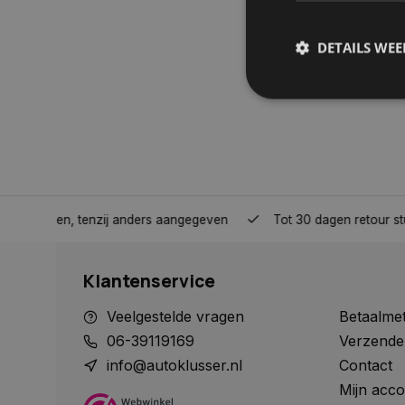
DETAILS WE
S
Strikt noodzakelijke
accountbeheer. De we
Naam
nden, tenzij anders aangegeven
Tot 30 dagen retour sturen.
COOKIELAW_STATS
Klantenservice
session_id
Veelgestelde vragen
Betaalme
06-39119169
Verzende
info@autoklusser.nl
Contact
Mijn acco
__cf_bm