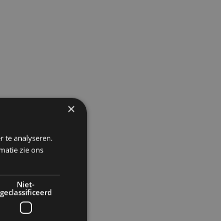
×
r te analyseren.
matie zie ons
Niet-
geclassificeerd