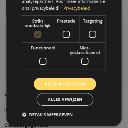
analysepartners. Voor meer informatie zie
ons [privacybeleid]."
Privacybeleid
Tot 30 dagen retour sturen.
Op werkdagen voor 14.00 uur bes
Strikt
Prestatie
Targeting
noodzakelijk
Klantenservice
Veelgestelde vragen
Functioneel
Niet-
06-39119169
geclassificeerd
info@autoklusser.nl
ALLES ACCEPTEREN
Usefull links
ALLES AFWIJZEN
Informatie
DETAILS WEERGEVEN
Contactgegevens