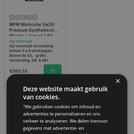
MPM Motorolie 5w30
Premium Synthetisch
Mazda / Jaguar | 60
Liter | 05060EF
Op voorraad
Op voorraad verzending
binnen 3 a 4 werkdagen.
Boven de 50,- gratis
verzending. (NL & BE)
€560,55
×
Vergelijk
Deze website maakt gebruik
van cookies.
"We gebruiken cookies om inhoud en
1
advertenties te personaliseren en ons
verkeer te analyseren. We delen hiervoor
gegevens met advertentie- en