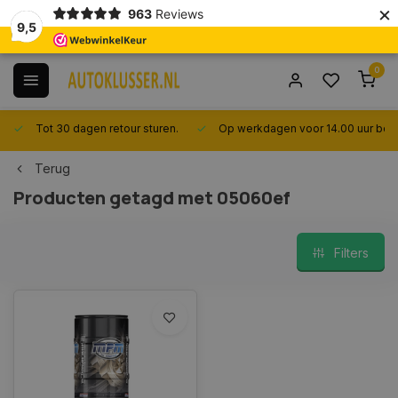
×
963
Reviews
9,5
0
Tot 30 dagen retour sturen.
Op werkdagen voor 14.00 uur best
Terug
Producten getagd met 05060ef
Filters