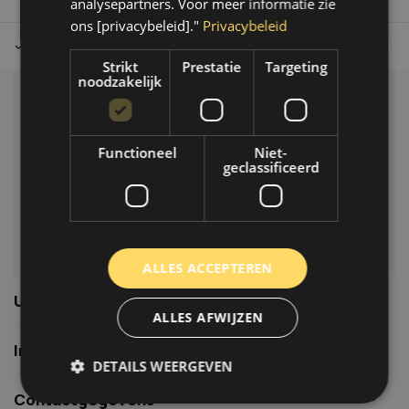
analysepartners. Voor meer informatie zie
ons [privacybeleid]."
Privacybeleid
Tot 30 dagen retour sturen.
Op werkdagen voor 14.00 uur bes
Strikt
Prestatie
Targeting
noodzakelijk
Klantenservice
Veelgestelde vragen
Functioneel
Niet-
06-39119169
geclassificeerd
info@autoklusser.nl
ALLES ACCEPTEREN
Usefull links
ALLES AFWIJZEN
Informatie
DETAILS WEERGEVEN
Contactgegevens