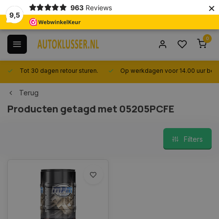
×
963
Reviews
9,5
0
Tot 30 dagen retour sturen.
Op werkdagen voor 14.00 uur best
Terug
Producten getagd met 05205PCFE
Filters