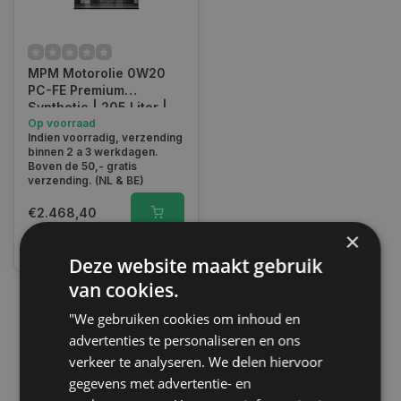
MPM Motorolie 0W20
PC-FE Premium
Synthetic | 205 Liter |
05205PC-FE
Op voorraad
Indien voorradig, verzending
binnen 2 a 3 werkdagen.
Boven de 50,- gratis
verzending. (NL & BE)
€2.468,40
×
Vergelijk
Deze website maakt gebruik
van cookies.
"We gebruiken cookies om inhoud en
1
advertenties te personaliseren en ons
verkeer te analyseren. We delen hiervoor
gegevens met advertentie- en