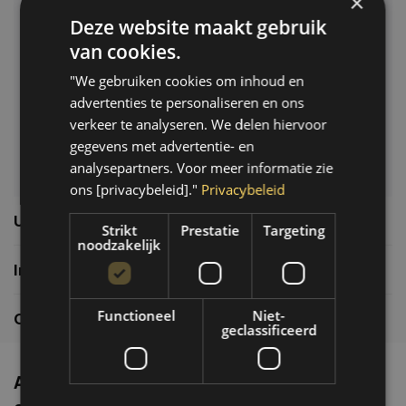
×
Deze website maakt gebruik
Klantenservice
van cookies.
Veelgestelde vragen
"We gebruiken cookies om inhoud en
06-39119169
advertenties te personaliseren en ons
info@autoklusser.nl
verkeer te analyseren. We delen hiervoor
gegevens met advertentie- en
analysepartners. Voor meer informatie zie
ons [privacybeleid]."
Privacybeleid
Usefull links
Strikt
Prestatie
Targeting
noodzakelijk
Informatie
Functioneel
Niet-
Contactgegevens
geclassificeerd
Altijd de nieuwste producten en