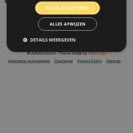
aanbiedingen weten?
ALLES ACCEPTEREN
Abonneer
ALLES AFWIJZEN
DETAILS WEERGEVEN
© Autoklusser.nl
- Theme made by
Webdinge
Algemene voorwaarden
Disclaimer
Privacy Policy
Sitemap
Strikt noodzakelijk
Prestatie
Targeting
Functioneel
Niet-geclassificeerd
Strikt noodzakelijke cookies maken de
kernfunctionaliteiten van de website mogelijk, zoals
gebruikersaanmelding en accountbeheer. De
website kan niet goed worden gebruikt zonder de
strikt noodzakelijke cookies.
Naam
Aanbieder
/
Domein
Vervaldat
COOKIELAW_STATS
www.autoklusser.nl
1 jaar