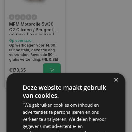
MPM Motorolie 5w30
C2 Citroen / Peugeot|
20 Liter | Bag In Box |
05020C2
Op voorraad
Op werkdagen voor 14.00
uur besteld, dezelfde dag
verzonden. Boven de 50,-
gratis verzending. (NL & BE)
€173,65
×
Vergelijk
Deze website maakt gebruik
van cookies.
"We gebruiken cookies om inhoud en
1
advertenties te personaliseren en ons
verkeer te analyseren. We delen hiervoor
gegevens met advertentie- en