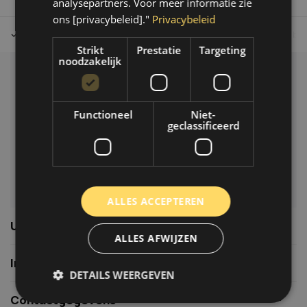
analysepartners. Voor meer informatie zie
ons [privacybeleid]."
Privacybeleid
Tot 30 dagen retour sturen.
Op werkdagen voor 14.00 uur bes
Strikt
Prestatie
Targeting
noodzakelijk
Klantenservice
Veelgestelde vragen
Functioneel
Niet-
06-39119169
geclassificeerd
info@autoklusser.nl
ALLES ACCEPTEREN
Usefull links
ALLES AFWIJZEN
Informatie
DETAILS WEERGEVEN
Contactgegevens