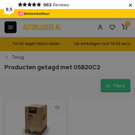
×
963
Reviews
9,5
0
Tot 30 dagen retour sturen.
Op werkdagen voor 14.00 uur best
Terug
Producten getagd met 05B20C2
Filters