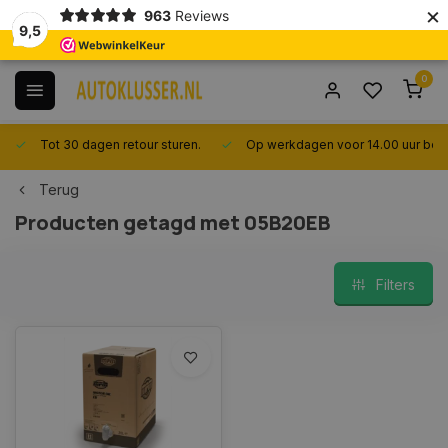
×
963
Reviews
9,5
0
Tot 30 dagen retour sturen.
Op werkdagen voor 14.00 uur best
Terug
Producten getagd met 05B20EB
Filters