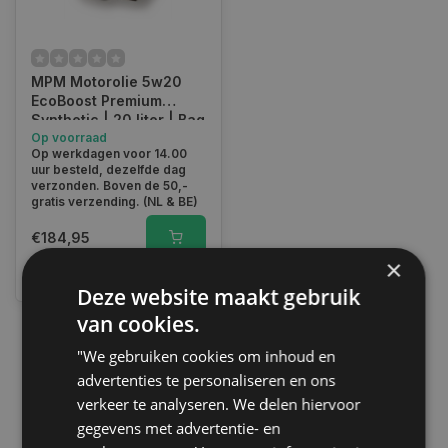
MPM Motorolie 5w20
EcoBoost Premium
Synthetic | 20 liter | Bag
In Box | 05020EB
Op voorraad
Op werkdagen voor 14.00
uur besteld, dezelfde dag
verzonden. Boven de 50,-
gratis verzending. (NL & BE)
€184,95
×
Vergelijk
Deze website maakt gebruik
van cookies.
"We gebruiken cookies om inhoud en
1
advertenties te personaliseren en ons
verkeer te analyseren. We delen hiervoor
gegevens met advertentie- en