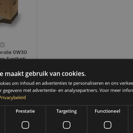
rolie 0W30
m Synthetic |
Bag In Box |
ad
e maakt gebruik van cookies.
en voor 14.00
d, dezelfde dag
kies om inhoud en advertenties te personaliseren en ons verkee
 Boven de 50,-
r gegevens met advertentie- en analysepartners. Voor meer infor
ending. (NL &
Privacybeleid
Prestatie
Targeting
Functioneel
k