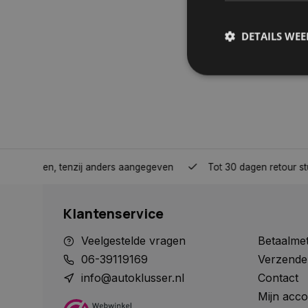
DETAILS WE
S
Strikt noodzakelijke
accountbeheer. De we
Naam
nden, tenzij anders aangegeven
Tot 30 dagen retour sturen.
COOKIELAW_STATS
Klantenservice
session_id
Veelgestelde vragen
Betaalme
06-39119169
Verzende
info@autoklusser.nl
Contact
Mijn acco
__cf_bm