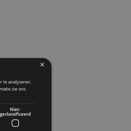
×
r te analyseren.
matie zie ons
Niet-
geclassificeerd