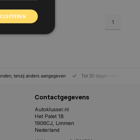
ACCEPTEREN
1
rd
elding en
tenzij anders aangegeven
Tot 30 dagen retour sturen.
 toestemming van de
ookies op de website
Contactgegevens
identificatiecode
e op de website. De
eilige en
Autoklusser.nl
e behouden, ervoor
Het Palet 1B
f item selecties
r pagina. Het slaat
1906CJ, Limmen
Nederland
derscheid te
 is gunstig voor de