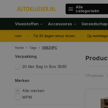
Alle
categorieën
Vloeistoffen
Accessoires
Gereedschap
gegeven
Tot 30 dagen retour sturen.
Op werkdagen voor 1
Home
Tags
05B20PC
Produc
Verpakking
20 liter Bag In Box (BIB)
1 Producten
Merken
Alle merken
MPM