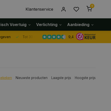
0
Klantenservice
risch Voertuig
Verlichting
Aanbieding
Klach
9,4
Tot 30 dagen retour sturen.
bekeken
Nieuwste producten
Laagste prijs
Hoogste prijs