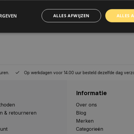
ERGEVEN
ALLES AFWIJZEN
ALLES 
trikt noodzakelijk
Prestatie
Targeting
Functioneel
Niet-geclassificee
 cookies maken de kernfunctionaliteiten van de website mogelijk, zoals gebruikersaanm
bsite kan niet goed worden gebruikt zonder de strikt noodzakelijke cookies.
Aanbieder
/
Domein
Vervaldatum
Omschrijving
Op werkdagen voor 14.00 uur besteld dezelfde dag verzonden, 
www.autoklusser.nl
1 jaar
Dit cookie wordt gebruikt om de
gebruiker voor het gebruik van c
te onthouden.
Informatie
www.autoklusser.nl
29 minuten
Dit cookie wordt gebruikt om een 
53 seconden
op te slaan voor uw huidige sessi
sessie ID wordt gebruikt om een v
thoden
Over ons
consistente gebruikerservaring t
n & retourneren
Blog
te zorgen dat pagina wijzigingen o
worden onthouden van pagina naa
Merken
geen persoonlijke gegevens op.
unt
Categorieën
29 minuten
Deze cookie wordt gebruikt om on
Cloudflare Inc.
Google Privacy Policy
57 seconden
maken tussen mensen en bots. Dit
.webshopapp.com