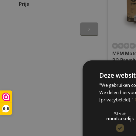
Prijs
MPM Moto
PC Premiu
20 liter | 
Op voorra
05020PC
Deze websit
Op werkdag
uur bestel
"We gebruiken coo
verzonden.
We delen hiervoo
gratis verz
[privacybeleid]."
BE)
9,5
€202,65
Strikt
noodzakelijk
Vergelij