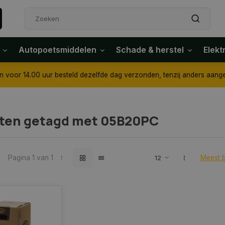
Autopoetsmiddelen
Schade & herstel
Elekt
4.00 uur besteld dezelfde dag verzonden, tenzij anders aangegeven
ten getagd met 05B20PC
Pagina 1 van 1
Meest 