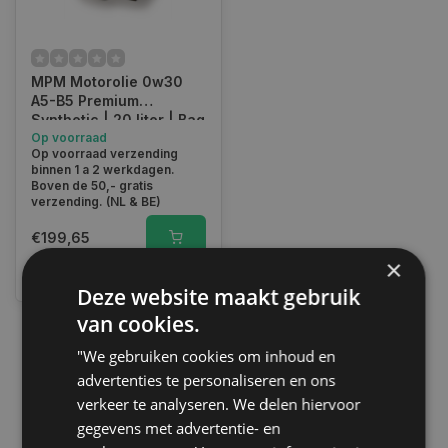
MPM Motorolie 0w30
A5-B5 Premium
Synthetic | 20 liter | Bag
In Box | 05020V
Op voorraad
Op voorraad verzending
binnen 1 a 2 werkdagen.
Boven de 50,- gratis
verzending. (NL & BE)
€199,65
×
Vergelijk
Deze website maakt gebruik
van cookies.
"We gebruiken cookies om inhoud en
1
advertenties te personaliseren en ons
verkeer te analyseren. We delen hiervoor
gegevens met advertentie- en