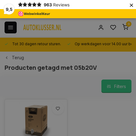
×
963
Reviews
9,5
0
Tot 30 dagen retour sturen.
Op werkdagen voor 14.00 uur best
Terug
Producten getagd met 05b20V
Filters