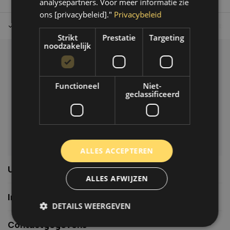
analysepartners. Voor meer informatie zie
ons [privacybeleid]."
Privacybeleid
Tot 30 dagen retour sturen.
Op werkdagen voor 14.00 uur bes
Strikt
Prestatie
Targeting
noodzakelijk
Klantenservice
Veelgestelde vragen
Functioneel
Niet-
06-39119169
geclassificeerd
info@autoklusser.nl
ALLES ACCEPTEREN
Usefull links
ALLES AFWIJZEN
Informatie
DETAILS WEERGEVEN
Contactgegevens