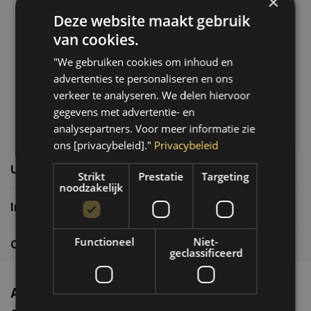
×
Deze website maakt gebruik
Klantenservice
van cookies.
Veelgestelde vragen
"We gebruiken cookies om inhoud en
06-39119169
advertenties te personaliseren en ons
info@autoklusser.nl
verkeer te analyseren. We delen hiervoor
gegevens met advertentie- en
analysepartners. Voor meer informatie zie
ons [privacybeleid]."
Privacybeleid
Usefull links
Strikt
Prestatie
Targeting
noodzakelijk
Informatie
Functioneel
Niet-
Contactgegevens
geclassificeerd
Altijd de nieuwste producten en