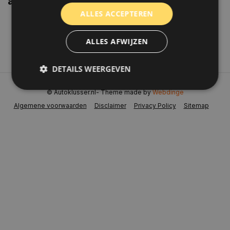
aanbiedingen weten?
ALLES ACCEPTEREN
Abonneer
ALLES AFWIJZEN
DETAILS WEERGEVEN
© Autoklusser.nl
- Theme made by
Webdinge
Algemene voorwaarden
Disclaimer
Privacy Policy
Sitemap
Strikt noodzakelijk
Prestatie
Targeting
Functioneel
Niet-geclassificeerd
Strikt noodzakelijke cookies maken de
kernfunctionaliteiten van de website mogelijk, zoals
gebruikersaanmelding en accountbeheer. De
website kan niet goed worden gebruikt zonder de
strikt noodzakelijke cookies.
Naam
Aanbieder
/
Domein
Vervaldat
COOKIELAW_STATS
www.autoklusser.nl
1 jaar