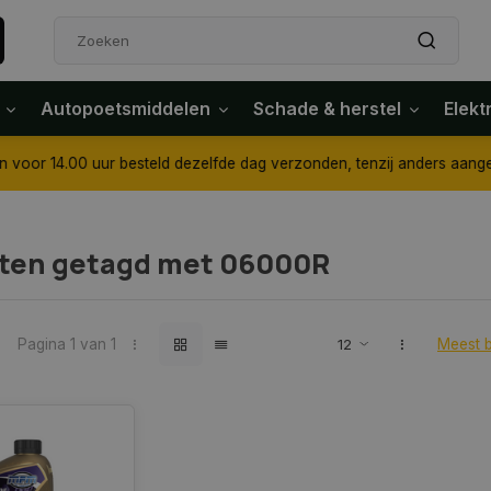
Autopoetsmiddelen
Schade & herstel
Elekt
4.00 uur besteld dezelfde dag verzonden, tenzij anders aangegeven
ten getagd met 06000R
Pagina 1 van 1
Meest 