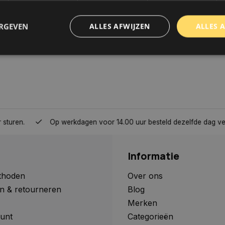
ERGEVEN
ALLES AFWIJZEN
ALLES 
trikt noodzakelijk
Prestatie
Targeting
Functioneel
Niet-geclassificee
 cookies maken de kernfunctionaliteiten van de website mogelijk, zoals gebruikersaanm
bsite kan niet goed worden gebruikt zonder de strikt noodzakelijke cookies.
Aanbieder
/
Domein
Vervaldatum
Omschrijving
Op werkdagen voor 14.00 uur besteld dezelfde dag verzonden, 
www.autoklusser.nl
1 jaar
Dit cookie wordt gebruikt om de
gebruiker voor het gebruik van c
te onthouden.
Informatie
www.autoklusser.nl
29 minuten
Dit cookie wordt gebruikt om een 
53 seconden
op te slaan voor uw huidige sessi
sessie ID wordt gebruikt om een v
thoden
Over ons
consistente gebruikerservaring t
n & retourneren
Blog
te zorgen dat pagina wijzigingen o
worden onthouden van pagina naa
Merken
geen persoonlijke gegevens op.
unt
Categorieën
29 minuten
Deze cookie wordt gebruikt om on
Cloudflare Inc.
Google Privacy Policy
57 seconden
maken tussen mensen en bots. Dit
.webshopapp.com