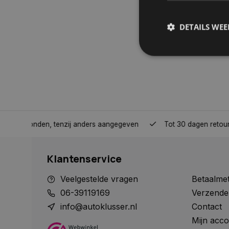
DETAILS WE
S
Strikt noodzakelijke
accountbeheer. De we
Naam
nden, tenzij anders aangegeven
Tot 30 dagen retour sturen.
COOKIELAW_STATS
Klantenservice
session_id
Veelgestelde vragen
Betaalme
06-39119169
Verzende
info@autoklusser.nl
Contact
Mijn acco
__cf_bm