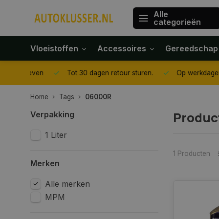
Alle
categorieën
Vloeistoffen
Accessoires
Gereedschap
gegeven
Tot 30 dagen retour sturen.
Op werkdagen voor 1
Home
Tags
06000R
Produc
Verpakking
1 Liter
1 Producten
Merken
Alle merken
MPM