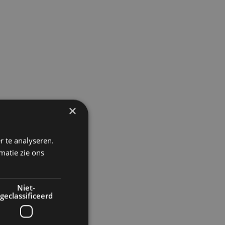
×
r te analyseren.
matie zie ons
Niet-
geclassificeerd