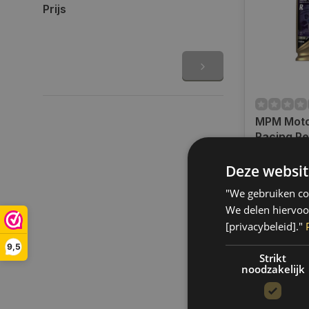
Prijs
MPM Moto
Racing Pe
Liter | 0
Op voorra
Deze websit
Op werkdag
uur bestel
"We gebruiken coo
verzonden.
We delen hiervoo
gratis verz
[privacybeleid]."
BE)
9,5
€28,95
Strikt
noodzakelijk
Vergelij