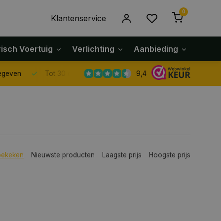
0
Klantenservice
risch Voertuig
Verlichting
Aanbieding
Klach
9,4
Tot 30 dagen retour sturen.
bekeken
Nieuwste producten
Laagste prijs
Hoogste prijs