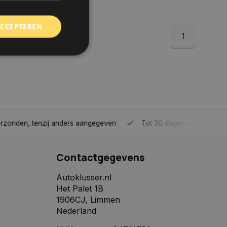
ACCEPTEREN
1
rd
elding en
tenzij anders aangegeven
Tot 30 dagen retour sturen.
 toestemming van de
ookies op de website
Contactgegevens
identificatiecode
e op de website. De
eilige en
Autoklusser.nl
e behouden, ervoor
Het Palet 1B
f item selecties
r pagina. Het slaat
1906CJ, Limmen
Nederland
derscheid te
 is gunstig voor de