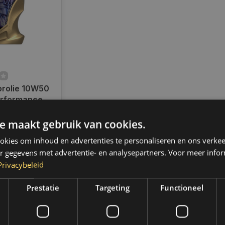
rolie 10W50
rformance | 1
6001R
ad
e maakt gebruik van cookies.
en voor 14.00
d, dezelfde dag
kies om inhoud en advertenties te personaliseren en ons verkee
 Boven de 50,-
r gegevens met advertentie- en analysepartners. Voor meer infor
ending. (NL &
Privacybeleid
Prestatie
Targeting
Functioneel
k