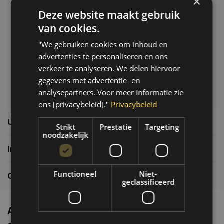
×
Deze website maakt gebruik
Klantenservice
van cookies.
Veelgestelde vragen
"We gebruiken cookies om inhoud en
06-39119169
advertenties te personaliseren en ons
info@autoklusser.nl
verkeer te analyseren. We delen hiervoor
gegevens met advertentie- en
analysepartners. Voor meer informatie zie
ons [privacybeleid]."
Privacybeleid
Usefull links
Strikt
Prestatie
Targeting
noodzakelijk
Informatie
Functioneel
Niet-
Contactgegevens
geclassificeerd
Altijd de nieuwste producten en