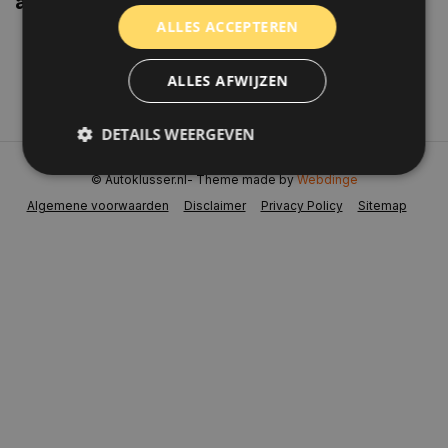
aanbiedingen weten?
ALLES ACCEPTEREN
Abonneer
ALLES AFWIJZEN
DETAILS WEERGEVEN
© Autoklusser.nl
- Theme made by
Webdinge
Algemene voorwaarden
Disclaimer
Privacy Policy
Sitemap
Strikt noodzakelijk
Prestatie
Targeting
Functioneel
Niet-geclassificeerd
Strikt noodzakelijke cookies maken de
kernfunctionaliteiten van de website mogelijk, zoals
gebruikersaanmelding en accountbeheer. De
website kan niet goed worden gebruikt zonder de
strikt noodzakelijke cookies.
Naam
Aanbieder
/
Domein
Vervaldat
COOKIELAW_STATS
www.autoklusser.nl
1 jaar