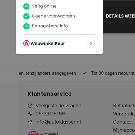
DETAILS WE
S
Strikt noodzakelijke
accountbeheer. De we
Naam
nden, tenzij anders aangegeven
Tot 30 dagen retour sturen.
COOKIELAW_STATS
Klantenservice
session_id
Veelgestelde vragen
Betaalme
06-39119169
Verzende
info@autoklusser.nl
Contact
Mijn acco
__cf_bm