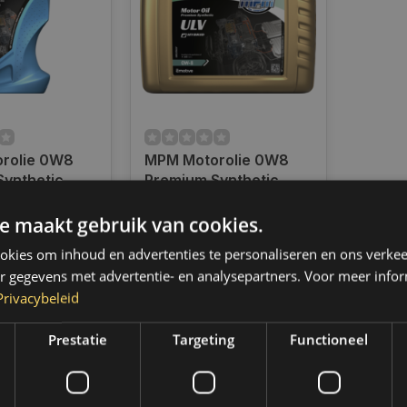
rolie 0W8
MPM Motorolie 0W8
ynthetic
Premium Synthetic
Viscosity l 1
Ultra Low Viscosity l 20
ad
Op voorraad
8001ULV
Liter l 08020ULV
e maakt gebruik van cookies.
en voor 14.00
Indien voorradig,
d, dezelfde dag
verzending binnen 2 a 3
kies om inhoud en advertenties te personaliseren en ons verkee
 Boven de 50,-
werkdagen. Boven de 50,-
r gegevens met advertentie- en analysepartners. Voor meer infor
ending. (NL &
gratis verzending. (NL &
Privacybeleid
BE)
€183,95
Prestatie
Targeting
Functioneel
k
Vergelijk