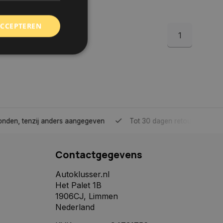
ACCEPTEREN
1
rd
elding en
tenzij anders aangegeven
Tot 30 dagen retour sturen.
 toestemming van de
ookies op de website
Contactgegevens
identificatiecode
e op de website. De
eilige en
Autoklusser.nl
e behouden, ervoor
Het Palet 1B
f item selecties
r pagina. Het slaat
1906CJ, Limmen
Nederland
derscheid te
 is gunstig voor de