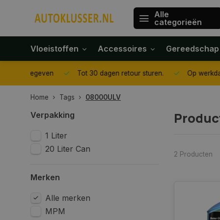
Alle
categorieën
Vloeistoffen
Accessoires
Gereedschap
gegeven
Tot 30 dagen retour sturen.
Op werkdagen voor 1
Home
Tags
08000ULV
Produc
Verpakking
1 Liter
20 Liter Can
2 Producten
Merken
Alle merken
MPM