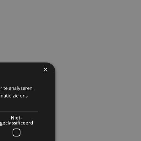
×
r te analyseren.
matie zie ons
Niet-
geclassificeerd