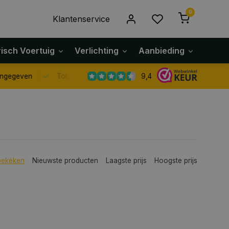
0
Klantenservice
risch Voertuig
Verlichting
Aanbieding
Klach
9,4
Tot 30 dagen retour sturen.
bekeken
Nieuwste producten
Laagste prijs
Hoogste prijs