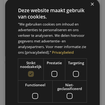
×
Deze website maakt gebruik
MPM Motorolie 0W40
MPM Motorolie 0W40
Premium Synthetic
PS Premium Synthetic l
van cookies.
Renault Sport Alpine l 5
05005PS
Liter l 05005RS
Op voorraad
Op voorraad
"We gebruiken cookies om inhoud en
Op werkdagen voor 14.00
Op werkdagen voor 14.00
advertenties te personaliseren en ons
uur besteld, dezelfde dag
uur besteld, dezelfde dag
verzonden. Boven de 50,-
verzonden. Boven de 50,-
verkeer te analyseren. We delen hiervoor
gratis verzending. (NL & BE)
gratis verzending. (NL & BE)
gegevens met advertentie- en
analysepartners. Voor meer informatie zie
€114,60
€107,25
ons [privacybeleid]."
Privacybeleid
Vergelijk
Vergelijk
Strikt
Prestatie
Targeting
noodzakelijk
Functioneel
Niet-
geclassificeerd