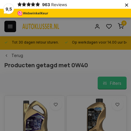
×
963
Reviews
9,5
0
Tot 30 dagen retour sturen.
Op werkdagen voor 14.00 uur best
Terug
Producten getagd met 0W40
Filters