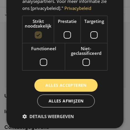
analysepartners. Voor meer informatie zie
ons [privacybeleid]."
Privacybeleid
Tot 30 dagen retour sturen.
Op werkdagen voor 14.00 uur bes
Strikt
Prestatie
Targeting
noodzakelijk
Klantenservice
Veelgestelde vragen
Functioneel
Niet-
06-39119169
geclassificeerd
info@autoklusser.nl
ALLES ACCEPTEREN
Usefull links
ALLES AFWIJZEN
Informatie
DETAILS WEERGEVEN
Contactgegevens