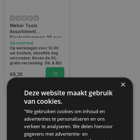
Weber Tools
Assortiment
Electroklemmen 28 pcs
FD-1020
Op voorraad
Op werkdagen voor 14.00
uur besteld, dezelfde dag
verzonden. Boven de 50,-
gratis verzending. (NL & BE)
€8,35
×
Vergelijk
Deze website maakt gebruik
van cookies.
"We gebruiken cookies om inhoud en
1
advertenties te personaliseren en ons
verkeer te analyseren. We delen hiervoor
gegevens met advertentie- en