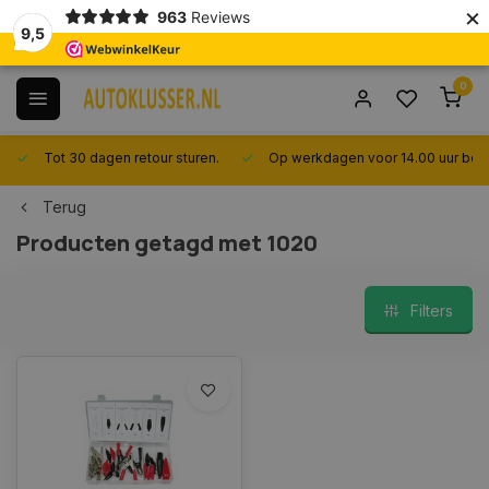
×
963
Reviews
9,5
0
Tot 30 dagen retour sturen.
Op werkdagen voor 14.00 uur best
Terug
Producten getagd met 1020
Filters