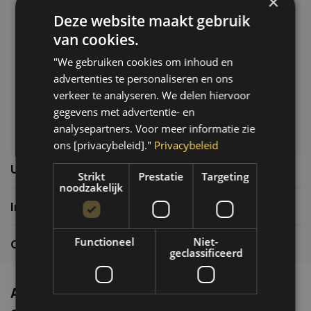
×
Deze website maakt gebruik
Klantenservice
van cookies.
Veelgestelde vragen
"We gebruiken cookies om inhoud en
06-39119169
advertenties te personaliseren en ons
info@autoklusser.nl
verkeer te analyseren. We delen hiervoor
gegevens met advertentie- en
analysepartners. Voor meer informatie zie
ons [privacybeleid]."
Privacybeleid
Usefull links
Strikt
Prestatie
Targeting
noodzakelijk
Informatie
Functioneel
Niet-
Contactgegevens
geclassificeerd
Altijd de nieuwste producten en