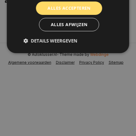
aanbiedingen weten?
ALLES ACCEPTEREN
Abonneer
ALLES AFWIJZEN
DETAILS WEERGEVEN
© Autoklusser.nl
- Theme made by
Webdinge
Algemene voorwaarden
Disclaimer
Privacy Policy
Sitemap
Strikt noodzakelijk
Prestatie
Targeting
Functioneel
Niet-geclassificeerd
Strikt noodzakelijke cookies maken de
kernfunctionaliteiten van de website mogelijk, zoals
gebruikersaanmelding en accountbeheer. De
website kan niet goed worden gebruikt zonder de
strikt noodzakelijke cookies.
Naam
Aanbieder
/
Domein
Vervaldat
COOKIELAW_STATS
www.autoklusser.nl
1 jaar