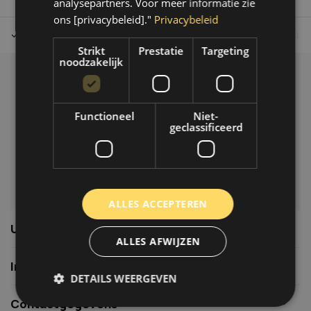
analysepartners. Voor meer informatie zie
ons [privacybeleid]."
Privacybeleid
Tot 30 dagen retour sturen.
Op werkdagen voor 14.00 uur bes
Strikt
Prestatie
Targeting
noodzakelijk
Klantenservice
Veelgestelde vragen
Functioneel
Niet-
06-39119169
geclassificeerd
info@autoklusser.nl
ALLES ACCEPTEREN
Usefull links
ALLES AFWIJZEN
Informatie
DETAILS WEERGEVEN
Contactgegevens