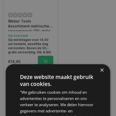
Weber Tools
Assortiment metrische
smeernippels 110-delig
FD-1090
Op voorraad
Op werkdagen voor 14.00
uur besteld, dezelfde dag
verzonden. Boven de 50,-
gratis verzending. (NL & BE)
€14,95
×
Vergelijk
Deze website maakt gebruik
van cookies.
"We gebruiken cookies om inhoud en
1
advertenties te personaliseren en ons
verkeer te analyseren. We delen hiervoor
gegevens met advertentie- en