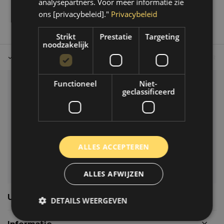
analysepartners. Voor meer informatie zie
ons [privacybeleid]."
Privacybeleid
Strikt
Prestatie
Targeting
noodzakelijk
Tot 30 dagen retour sturen.
Op werkdagen voor 14.00 uur bes
Functioneel
Niet-
Klantenservice
geclassificeerd
Veelgestelde vragen
06-39119169
info@autoklusser.nl
ALLES ACCEPTEREN
ALLES AFWIJZEN
Usefull links
DETAILS WEERGEVEN
Informatie