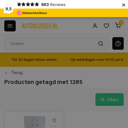
×
963
Reviews
9,5
0
Tot 30 dagen retour sturen.
Op werkdagen voor 14.00 uur best
Terug
Producten getagd met 1285
Filters