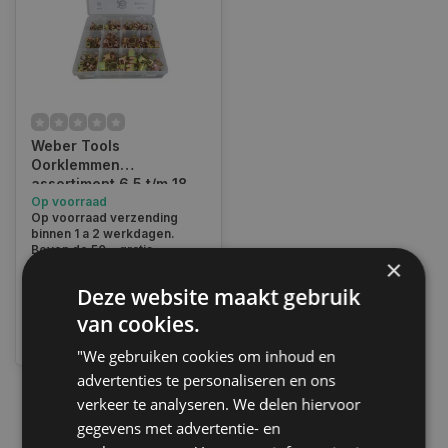
Weber Tools
Oorklemmen
assortiment 6,5 t/m 18
mm FD-1285
Op voorraad
Op voorraad verzending
binnen 1 a 2 werkdagen.
Boven de 50,- gratis
×
verzending. (NL & BE)
Deze website maakt gebruik
€17,50
van cookies.
Vergelijk
"We gebruiken cookies om inhoud en
advertenties te personaliseren en ons
verkeer te analyseren. We delen hiervoor
1
gegevens met advertentie- en