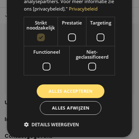
analysepartners. Voor meer informatie zie
ons [privacybeleid]."
Privacybeleid
Tot 30 dagen retour sturen.
Op werkdagen voor 14.00 uur bes
Strikt
Prestatie
Targeting
noodzakelijk
Klantenservice
Veelgestelde vragen
Functioneel
Niet-
06-39119169
geclassificeerd
info@autoklusser.nl
ALLES ACCEPTEREN
Usefull links
ALLES AFWIJZEN
Informatie
DETAILS WEERGEVEN
Contactgegevens