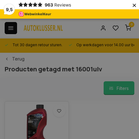
×
963
Reviews
9,5
0
Tot 30 dagen retour sturen.
Op werkdagen voor 14.00 uur best
Terug
Producten getagd met 16001ulv
Filters