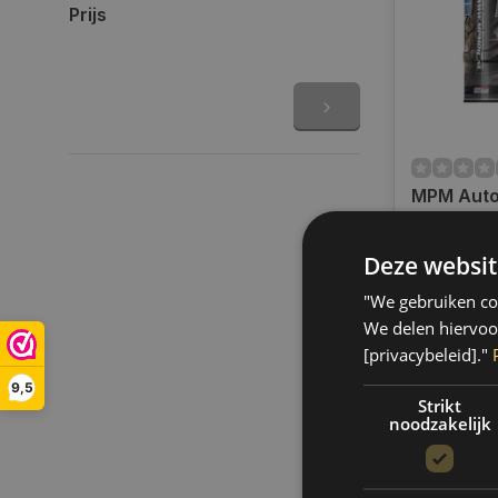
Prijs
MPM Auto
Versnelli
ATF olie LV
Deze websit
Op voorra
16060LV
Op voorraa
"We gebruiken coo
binnen 3 a
Boven de 50
We delen hiervoo
verzending.
[privacybeleid]."
€541,30
9,5
Strikt
noodzakelijk
Vergelij