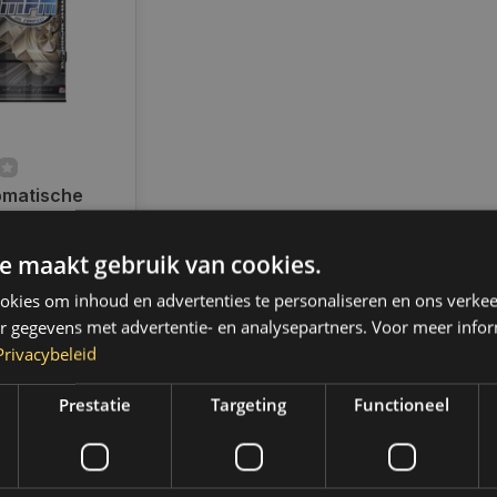
matische
ngsbakolie
 l 60 liter l
e maakt gebruik van cookies.
ad
d verzending
kies om inhoud en advertenties te personaliseren en ons verkee
 4 werkdagen.
,- gratis
r gegevens met advertentie- en analysepartners. Voor meer infor
 (NL & BE)
Privacybeleid
Prestatie
Targeting
Functioneel
k