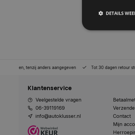
DETAILS WE
S
Strikt noodzakelijke
accountbeheer. De we
nden, tenzij anders aangegeven
Tot 30 dagen retour sturen.
Naam
COOKIELAW_STATS
Klantenservice
session_id
Veelgestelde vragen
Betaalme
06-39119169
Verzende
info@autoklusser.nl
Contact
Mijn acco
__cf_bm
Herroepi