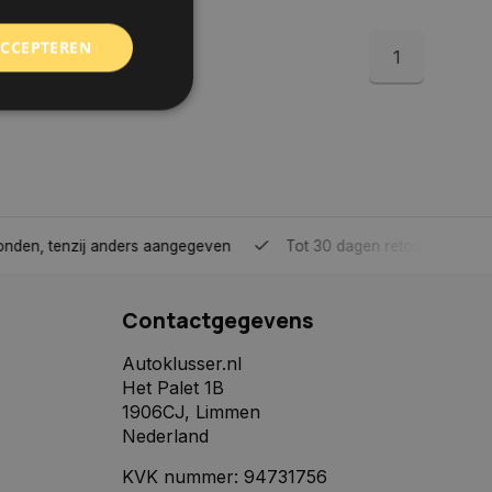
ACCEPTEREN
1
rd
elding en
tenzij anders aangegeven
Tot 30 dagen retour sturen.
 toestemming van de
ookies op de website
Contactgegevens
identificatiecode
e op de website. De
Autoklusser.nl
eilige en
Het Palet 1B
e behouden, ervoor
f item selecties
1906CJ, Limmen
r pagina. Het slaat
Nederland
derscheid te
KVK nummer: 94731756
 is gunstig voor de