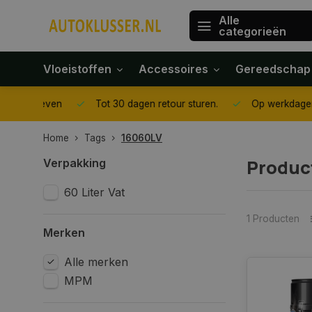
Alle
categorieën
Vloeistoffen
Accessoires
Gereedschap
gegeven
Tot 30 dagen retour sturen.
Op werkdagen voor 1
Home
Tags
16060LV
Produc
Verpakking
60 Liter Vat
1 Producten
Merken
Alle merken
MPM