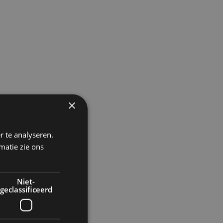
×
r te analyseren.
matie zie ons
Niet-
geclassificeerd