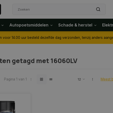
Autopoetsmiddelen
Schade & herstel
Elekt
4.00 uur besteld dezelfde dag verzonden, tenzij anders aangegeven
ten getagd met 16060LV
Pagina 1 van 1
Meest 