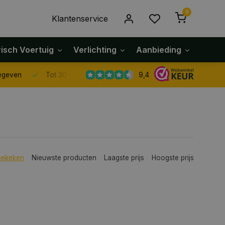
0
Klantenservice
risch Voertuig
Verlichting
Aanbieding
Klach
9,4
Tot 30 dagen retour sturen.
bekeken
Nieuwste producten
Laagste prijs
Hoogste prijs