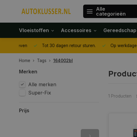
Alle
categorieën
Vloeistoffen
Accessoires
Gereedschap
gegeven
Tot 30 dagen retour sturen.
Op werkdagen voor 1
Home
Tags
164002bl
Produc
Merken
Alle merken
Super-Fix
1 Producten
Prijs