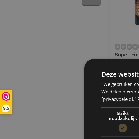
Super-Fix
Schroefd
borgmidde
Deze websit
Op voorra
Rood
Op voorraa
"We gebruiken coo
binnen 1 a
Boven de 50
We delen hiervoo
verzending.
[privacybeleid]."
€10,15
9,5
Strikt
noodzakelijk
Vergelij