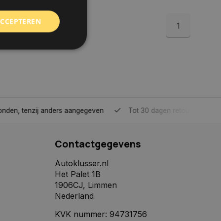
ACCEPTEREN
1
rd
elding en
tenzij anders aangegeven
Tot 30 dagen retour sturen.
 toestemming van de
ookies op de website
Contactgegevens
identificatiecode
e op de website. De
Autoklusser.nl
eilige en
Het Palet 1B
e behouden, ervoor
f item selecties
1906CJ, Limmen
r pagina. Het slaat
Nederland
derscheid te
KVK nummer: 94731756
 is gunstig voor de