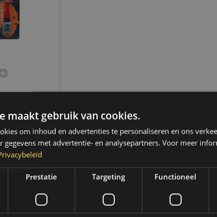
raad
l hoogvast -
e maakt gebruik van cookies.
ad
d verzending
kies om inhoud en advertenties te personaliseren en ons verkee
 2 werkdagen.
,- gratis
r gegevens met advertentie- en analysepartners. Voor meer infor
 (NL & BE)
Privacybeleid
Prestatie
Targeting
Functioneel
k