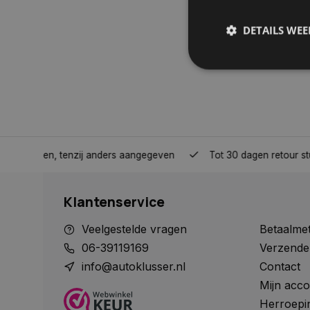
DETAILS WE
S
Strikt noodzakelijke
accountbeheer. De we
nden, tenzij anders aangegeven
Tot 30 dagen retour sturen.
Naam
COOKIELAW_STATS
Klantenservice
session_id
Veelgestelde vragen
Betaalme
06-39119169
Verzende
info@autoklusser.nl
Contact
Mijn acco
__cf_bm
Herroepi