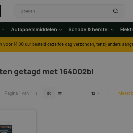
Autopoetsmiddelen
Schade & herstel
Elekt
4.00 uur besteld dezelfde dag verzonden, tenzij anders aangegeven
ten getagd met 164002bl
Pagina 1 van 1
Meest 