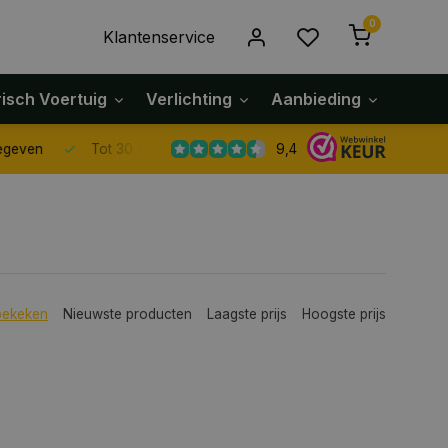
0
Klantenservice
risch Voertuig
Verlichting
Aanbieding
Klach
9,4
Tot 30 dagen retour sturen.
bekeken
Nieuwste producten
Laagste prijs
Hoogste prijs