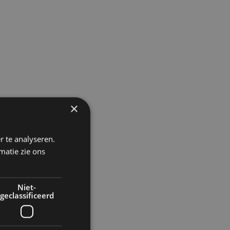
×
r te analyseren.
matie zie ons
Niet-
geclassificeerd