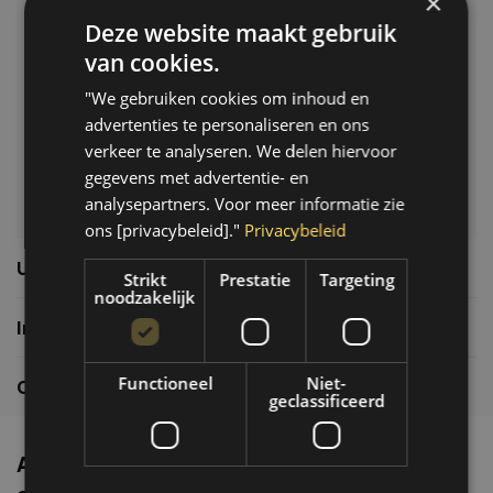
×
Deze website maakt gebruik
Klantenservice
van cookies.
Veelgestelde vragen
"We gebruiken cookies om inhoud en
06-39119169
advertenties te personaliseren en ons
info@autoklusser.nl
verkeer te analyseren. We delen hiervoor
gegevens met advertentie- en
analysepartners. Voor meer informatie zie
ons [privacybeleid]."
Privacybeleid
Usefull links
Strikt
Prestatie
Targeting
noodzakelijk
Informatie
Functioneel
Niet-
Contactgegevens
geclassificeerd
Altijd de nieuwste producten en