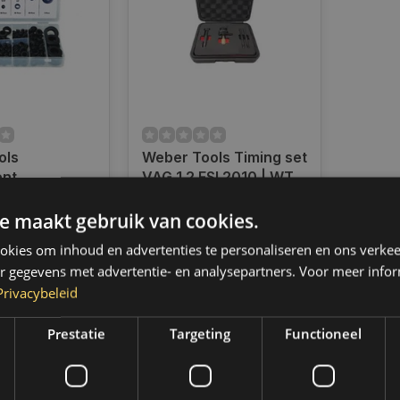
ols
Weber Tools Timing set
ent
VAG 1.2 FSI 2010 | WT-
rubbers 180
2048
Op voorraad
010
e maakt gebruik van cookies.
en voor 14.00
Op werkdagen voor 14.00
d, dezelfde dag
uur besteld, dezelfde dag
kies om inhoud en advertenties te personaliseren en ons verkee
 Boven de 50,-
verzonden. Boven de 50,-
r gegevens met advertentie- en analysepartners. Voor meer infor
ending. (NL &
gratis verzending. (NL &
Privacybeleid
BE)
€35,95
Prestatie
Targeting
Functioneel
k
Vergelijk