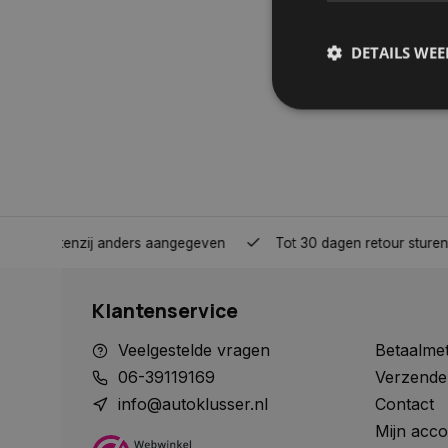
DETAILS WE
S
Strikt noodzakelijke
accountbeheer. De we
Naam
nden, tenzij anders aangegeven
Tot 30 dagen retour sturen.
COOKIELAW_STATS
Klantenservice
session_id
Veelgestelde vragen
Betaalme
06-39119169
Verzende
info@autoklusser.nl
Contact
Mijn acco
__cf_bm