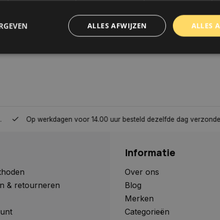
ERGEVEN
ALLES AFWIJZEN
ALLES 
trikt noodzakelijk
Prestatie
Targeting
Functioneel
Niet-geclassificee
 cookies maken de kernfunctionaliteiten van de website mogelijk, zoals gebruikersaanm
bsite kan niet goed worden gebruikt zonder de strikt noodzakelijke cookies.
Aanbieder
/
Domein
Vervaldatum
Omschrijving
Op werkdagen voor 14.00 uur besteld dezelfde dag verzonden, 
www.autoklusser.nl
1 jaar
Dit cookie wordt gebruikt om de
gebruiker voor het gebruik van c
te onthouden.
Informatie
www.autoklusser.nl
29 minuten
Dit cookie wordt gebruikt om een 
53 seconden
op te slaan voor uw huidige sessi
sessie ID wordt gebruikt om een v
thoden
Over ons
consistente gebruikerservaring t
n & retourneren
Blog
te zorgen dat pagina wijzigingen o
worden onthouden van pagina naa
Merken
geen persoonlijke gegevens op.
unt
Categorieën
29 minuten
Deze cookie wordt gebruikt om on
Cloudflare Inc.
Google Privacy Policy
57 seconden
maken tussen mensen en bots. Dit
.webshopapp.com