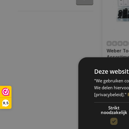
Weber To
Assortim
Doorvoer
Only 1 left
pcs FD-2
Deze websit
Op werkdag
uur bestel
"We gebruiken coo
verzonden.
We delen hiervoo
gratis verz
[privacybeleid]."
BE)
9,5
€10,75
Strikt
noodzakelijk
Vergelij