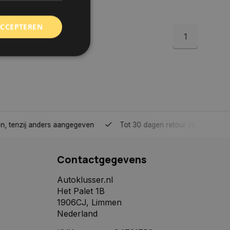
ACCEPTEREN
1
rd
elding en
tenzij anders aangegeven
Tot 30 dagen retour sturen.
 toestemming van de
ookies op de website
Contactgegevens
identificatiecode
e op de website. De
eilige en
Autoklusser.nl
e behouden, ervoor
Het Palet 1B
f item selecties
r pagina. Het slaat
1906CJ, Limmen
Nederland
derscheid te
 is gunstig voor de