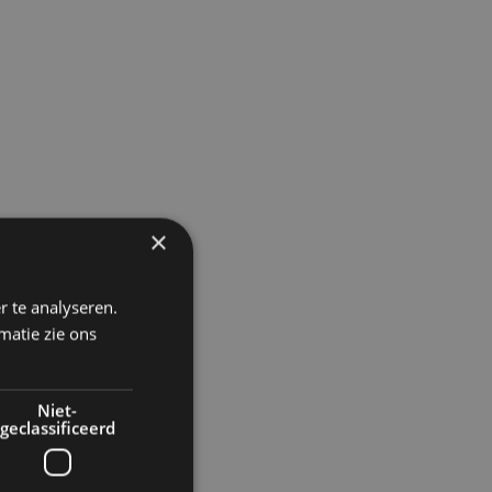
×
r te analyseren.
matie zie ons
Niet-
geclassificeerd