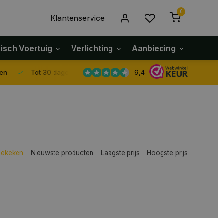
0
Klantenservice
risch Voertuig
Verlichting
Aanbieding
Klach
9,4
Tot 30 dagen retour sturen.
bekeken
Nieuwste producten
Laagste prijs
Hoogste prijs