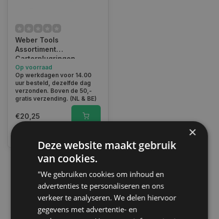
Weber Tools
Assortiment
Carterplugringen
rubber 150 pcs FD-2241
Op voorraad
Op werkdagen voor 14.00
uur besteld, dezelfde dag
verzonden. Boven de 50,-
gratis verzending. (NL & BE)
€20,25
×
Vergelijk
Deze website maakt gebruik
van cookies.
"We gebruiken cookies om inhoud en
1
advertenties te personaliseren en ons
verkeer te analyseren. We delen hiervoor
gegevens met advertentie- en