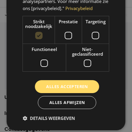
analysepartners. Voor meer informatie zie
ons [privacybeleid]."
Privacybeleid
Tot 30 dagen retour sturen.
Op werkdagen voor 14.00 uur bes
Strikt
Prestatie
Targeting
noodzakelijk
Klantenservice
Veelgestelde vragen
Functioneel
Niet-
06-39119169
geclassificeerd
info@autoklusser.nl
ALLES ACCEPTEREN
Usefull links
ALLES AFWIJZEN
Informatie
DETAILS WEERGEVEN
Contactgegevens