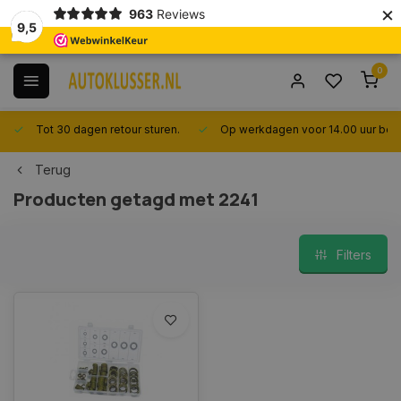
×
963
Reviews
9,5
0
Tot 30 dagen retour sturen.
Op werkdagen voor 14.00 uur best
Terug
Producten getagd met 2241
Filters