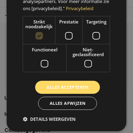
analysepartners. Voor meer informatie zie
ons [privacybeleid]."
Privacybeleid
Tot 30 dagen retour sturen.
Op werkdagen voor 14.00 uur bes
Strikt
Prestatie
Targeting
noodzakelijk
Klantenservice
Veelgestelde vragen
Functioneel
Niet-
06-39119169
geclassificeerd
info@autoklusser.nl
ALLES ACCEPTEREN
Usefull links
ALLES AFWIJZEN
Informatie
DETAILS WEERGEVEN
Contactgegevens