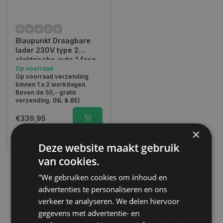
Blaupunkt Draagbare
lader 230V type 2
elektrische auto 1 fase
8 / 10 / 13 / 16 A
Op voorraad
Op voorraad verzending
binnen 1 a 2 werkdagen.
Boven de 50,- gratis
verzending. (NL & BE)
€339,95
×
Vergelijk
Deze website maakt gebruik
van cookies.
"We gebruiken cookies om inhoud en
1
advertenties te personaliseren en ons
verkeer te analyseren. We delen hiervoor
gegevens met advertentie- en