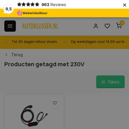
×
963
Reviews
9,5
0
Tot 30 dagen retour sturen.
Op werkdagen voor 14.00 uur best
Terug
Producten getagd met 230V
Filters