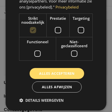
analysepartners. Voor meer informatie zie
ons [privacybeleid]."
Privacybeleid
Tot 30 dagen retour sturen.
Op werkdagen voor 14.00 uur bes
Strikt
Prestatie
Targeting
noodzakelijk
Klantenservice
Veelgestelde vragen
Functioneel
Niet-
06-39119169
geclassificeerd
info@autoklusser.nl
ALLES ACCEPTEREN
Usefull links
ALLES AFWIJZEN
Informatie
DETAILS WEERGEVEN
Contactgegevens