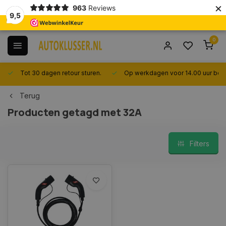
×
963
Reviews
9,5
0
Tot 30 dagen retour sturen.
Op werkdagen voor 14.00 uur best
Terug
Producten getagd met 32A
Filters