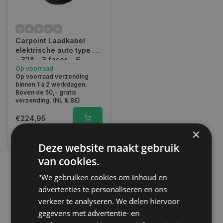
Carpoint Laadkabel
elektrische auto type 2
- 32A - 3 fases - 6
meter
Op voorraad
Op voorraad verzending
binnen 1 a 2 werkdagen.
Boven de 50,- gratis
verzending. (NL & BE)
€224,95
×
Vergelijk
Deze website maakt gebruik
van cookies.
"We gebruiken cookies om inhoud en
1
advertenties te personaliseren en ons
verkeer te analyseren. We delen hiervoor
gegevens met advertentie- en