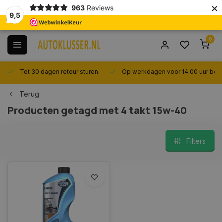
×
963
Reviews
9,5
0
Tot 30 dagen retour sturen.
Op werkdagen voor 14.00 uur best
Terug
Producten getagd met 4 takt 15w-40
Filters