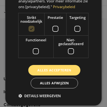
analysepartners. Voor meer informatie zie
ons [privacybeleid]."
Privacybeleid
Tot 30 dagen retour sturen.
Op werkdagen voor 14.00 uur bes
Strikt
Prestatie
Targeting
noodzakelijk
Klantenservice
Veelgestelde vragen
Functioneel
Niet-
06-39119169
geclassificeerd
info@autoklusser.nl
ALLES ACCEPTEREN
Usefull links
ALLES AFWIJZEN
Informatie
DETAILS WEERGEVEN
Contactgegevens