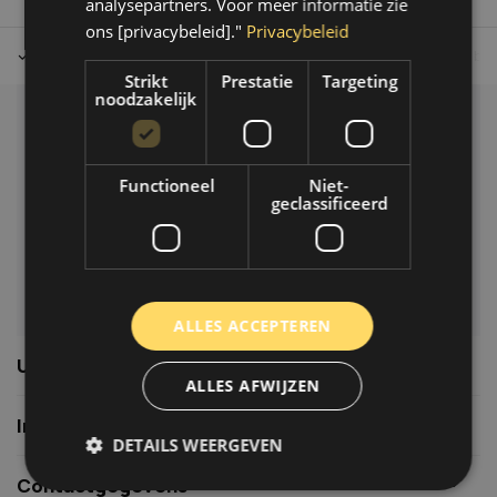
analysepartners. Voor meer informatie zie
ons [privacybeleid]."
Privacybeleid
Tot 30 dagen retour sturen.
Op werkdagen voor 14.00 uur bes
Strikt
Prestatie
Targeting
noodzakelijk
Klantenservice
Veelgestelde vragen
Functioneel
Niet-
06-39119169
geclassificeerd
info@autoklusser.nl
ALLES ACCEPTEREN
Usefull links
ALLES AFWIJZEN
Informatie
DETAILS WEERGEVEN
Contactgegevens