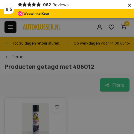
×
962
Reviews
9,5
0
Tot 30 dagen retour sturen.
Op werkdagen voor 14.00 uur best
Terug
Producten getagd met 406012
Filters