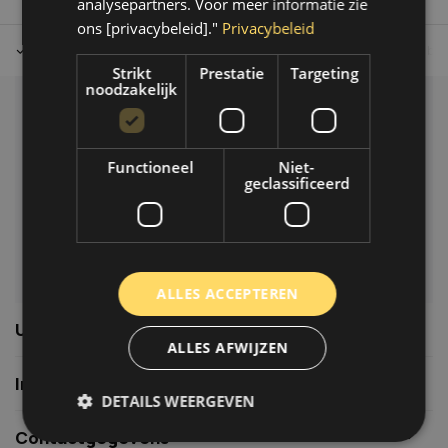
analysepartners. Voor meer informatie zie
ons [privacybeleid]."
Privacybeleid
Tot 30 dagen retour sturen.
Op werkdagen voor 14.00 uur bes
Strikt
Prestatie
Targeting
noodzakelijk
Klantenservice
Veelgestelde vragen
Functioneel
Niet-
06-39119169
geclassificeerd
info@autoklusser.nl
ALLES ACCEPTEREN
Usefull links
ALLES AFWIJZEN
Informatie
DETAILS WEERGEVEN
Contactgegevens