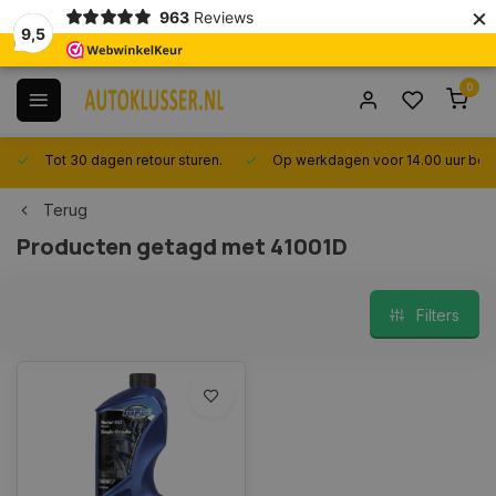
×
963
Reviews
9,5
0
Tot 30 dagen retour sturen.
Op werkdagen voor 14.00 uur best
Terug
Producten getagd met 41001D
Filters