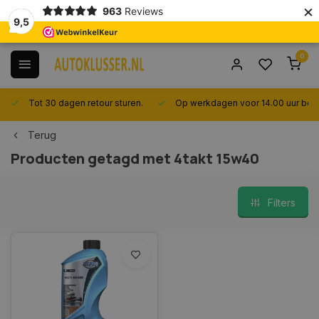
×
963
Reviews
9,5
0
Tot 30 dagen retour sturen.
Op werkdagen voor 14.00 uur best
Terug
Producten getagd met 4takt 15w40
Filters