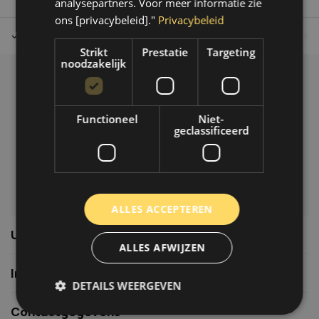
analysepartners. Voor meer informatie zie
ons [privacybeleid]."
Privacybeleid
Tot 30 dagen retour sturen.
Op werkdagen voor 14.00 uur bes
Strikt
Prestatie
Targeting
noodzakelijk
Klantenservice
Veelgestelde vragen
Functioneel
Niet-
06-39119169
geclassificeerd
info@autoklusser.nl
ALLES ACCEPTEREN
Usefull links
ALLES AFWIJZEN
Informatie
DETAILS WEERGEVEN
Contactgegevens