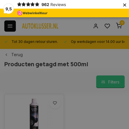
×
962
Reviews
9,5
0
Tot 30 dagen retour sturen.
Op werkdagen voor 14.00 uur best
Terug
Producten getagd met 500ml
Filters