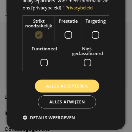
analysepartners. Voor meer informatie zie
ons [privacybeleid]."
Privacybeleid
Tot 30 dagen retour sturen.
Op werkdagen voor 14.00 uur bes
Strikt
Prestatie
Targeting
noodzakelijk
Klantenservice
Veelgestelde vragen
Functioneel
Niet-
06-39119169
geclassificeerd
info@autoklusser.nl
ALLES ACCEPTEREN
Usefull links
ALLES AFWIJZEN
Informatie
DETAILS WEERGEVEN
Contactgegevens